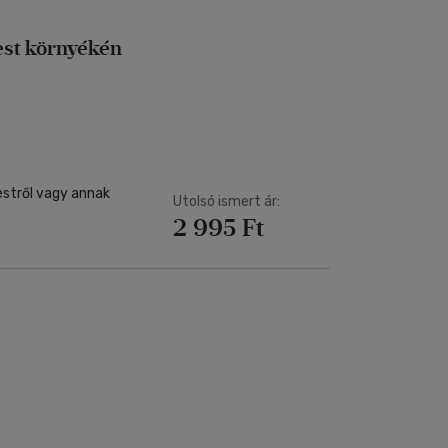
est környékén
stről vagy annak
Utolsó ismert ár:
2 995 Ft