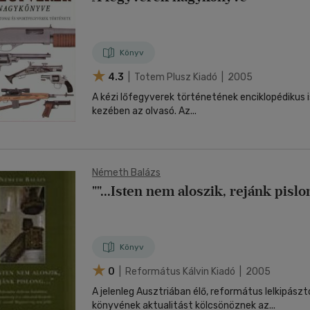
Könyv
4.3
| Totem Plusz Kiadó | 2005
A kézi lőfegyverek történetének enciklopédikus 
kezében az olvasó. Az...
Németh Balázs
""...Isten nem aloszik, rejánk pislon
Könyv
0
| Református Kálvin Kiadó | 2005
A jelenleg Ausztriában élő, református lelkipász
könyvének aktualitást kölcsönöznek az...