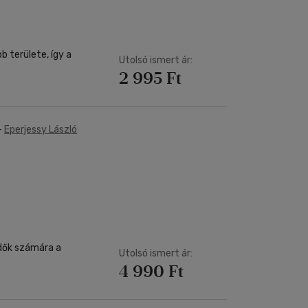
 területe, így a
Utolsó ismert ár:
2 995 Ft
-
Eperjessy László
dők számára a
Utolsó ismert ár:
4 990 Ft