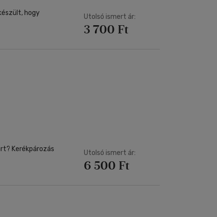
készült, hogy
Utolsó ismert ár:
3 700 Ft
árt? Kerékpározás
Utolsó ismert ár:
6 500 Ft