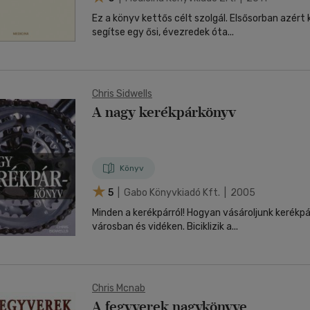
Ez a könyv kettős célt szolgál. Elsősorban azért 
segítse egy ősi, évezredek óta...
Chris Sidwells
A nagy kerékpárkönyv
Könyv
5
| Gabo Könyvkiadó Kft. | 2005
Minden a kerékpárról! Hogyan vásároljunk kerékp
városban és vidéken. Biciklizik a...
Chris Mcnab
A fegyverek nagykönyve