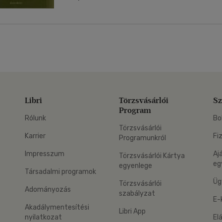
Libri
Törzsvásárlói
Sz
Program
Rólunk
Bo
Törzsvásárlói
Karrier
Fi
Programunkról
Impresszum
Aj
Törzsvásárlói Kártya
eg
egyenlege
Társadalmi programok
Üg
Törzsvásárlói
Adományozás
szabályzat
E-
Akadálymentesítési
Libri App
nyilatkozat
El