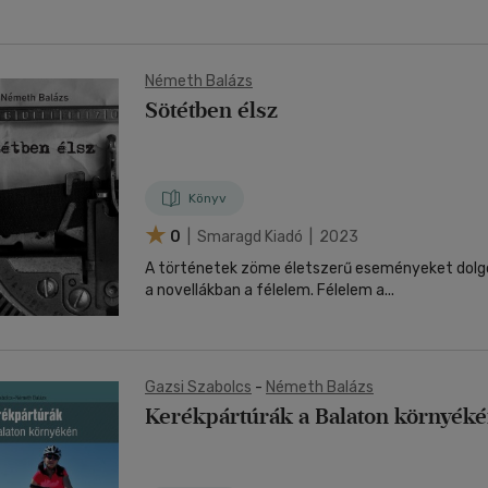
Németh Balázs
Sötétben élsz
Könyv
0
| Smaragd Kiadó | 2023
A történetek zöme életszerű eseményeket dolgo
a novellákban a félelem. Félelem a...
Gazsi Szabolcs
-
Németh Balázs
Kerékpártúrák a Balaton környék