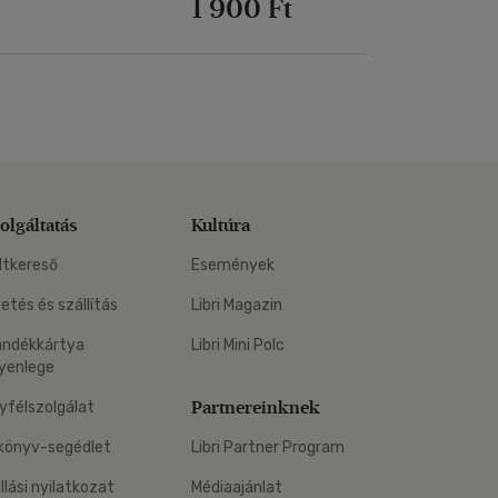
1 900 Ft
olgáltatás
Kultúra
ltkereső
Események
zetés és szállítás
Libri Magazin
ándékkártya
Libri Mini Polc
yenlege
Partnereinknek
yfélszolgálat
könyv-segédlet
Libri Partner Program
állási nyilatkozat
Médiaajánlat