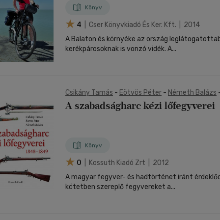
Könyv
4
| Cser Könyvkiadó És Ker. Kft. | 2014
A Balaton és környéke az ország leglátogatottabb
kerékpárosoknak is vonzó vidék. A...
Csikány Tamás
-
Eötvös Péter
-
Németh Balázs
A szabadságharc kézi lőfegyverei
Könyv
0
| Kossuth Kiadó Zrt | 2012
A magyar fegyver- és hadtörténet iránt érdeklő
kötetben szereplő fegyvereket a...