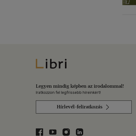
Libri
Legyen mindig képben az irodalommal!
Iratkozzon fel legfrissebb híreinkért!
Hírlevél-feliratkozás
Libri a Facebookon
Libri a Youtube-on
Libri az Instagramon
Libri a LinkedInen