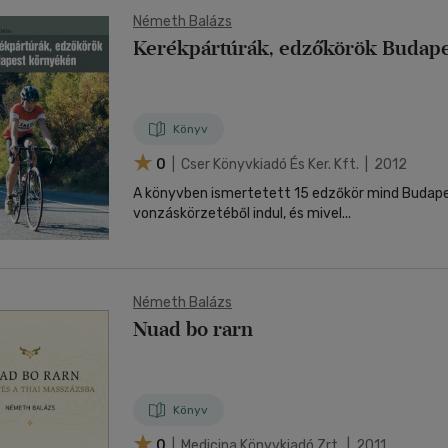
Németh Balázs
Kerékpártúrák, edzőkörök Budap
Könyv
0
| Cser Könyvkiadó És Ker. Kft. | 2012
A könyvben ismertetett 15 edzőkör mind Budape
vonzáskörzetéből indul, és mivel...
Németh Balázs
Nuad bo rarn
Könyv
0
| Medicina Könyvkiadó Zrt. | 2011