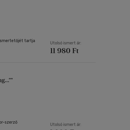
ismertetőjét tartja
Utolsó ismert ár:
11 980 Ft
g...""
tor-szerző
Utolsó ismert ár: