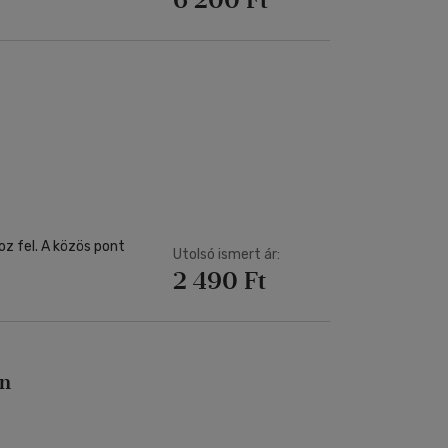
z fel. A közös pont
Utolsó ismert ár:
2 490 Ft
én