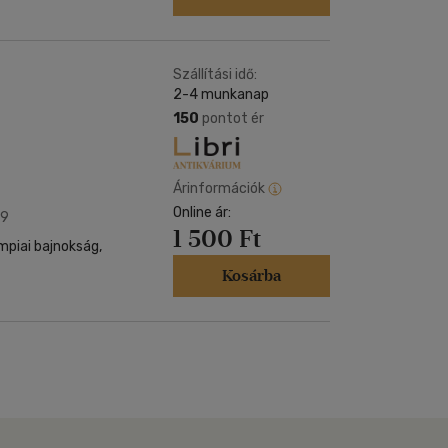
Szállítási idő:
2-4 munkanap
150
pontot ér
Árinformációk
Online ár:
09
1 500 Ft
mpiai bajnokság,
Kosárba