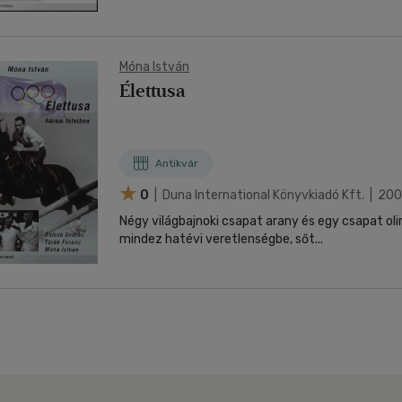
Móna István
Élettusa
Antikvár
0
| Duna International Könyvkiadó Kft. | 20
Négy világbajnoki csapat arany és egy csapat oli
mindez hatévi veretlenségbe, sőt...