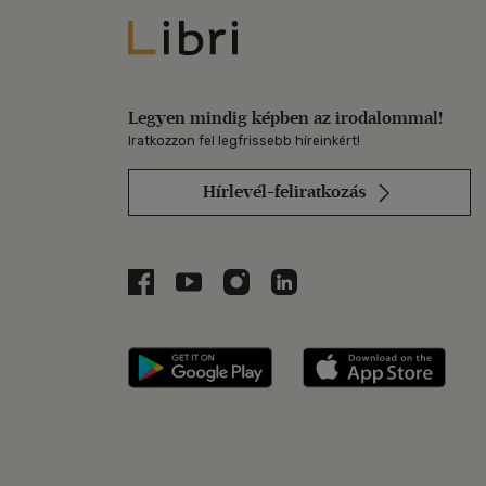
Libri
Legyen mindig képben az irodalommal!
Iratkozzon fel legfrissebb híreinkért!
Hírlevél-feliratkozás
Libri a Facebookon
Libri a Youtube-on
Libri az Instagramon
Libri a LinkedInen
Libri applikáció Szerezd m
Libri