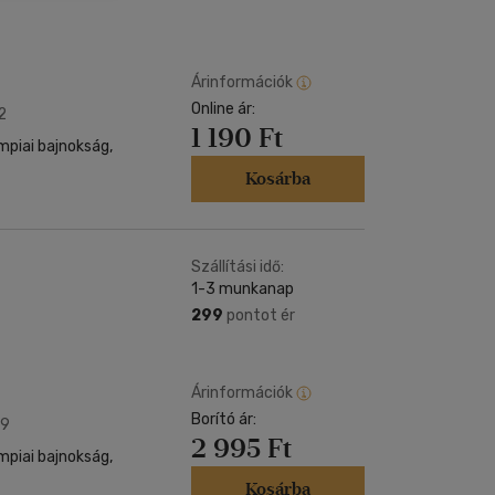
Kártya
Vallás, mitológia
m
Képeslap
és Természet
yv
Naptár
Árinformációk
k
Online ár:
Papír, írószer
2
1 190 Ft
ok
mpiai bajnokság,
Kosárba
Szállítási idő:
1-3 munkanap
299
pontot ér
Árinformációk
Borító ár:
09
2 995 Ft
mpiai bajnokság,
Kosárba