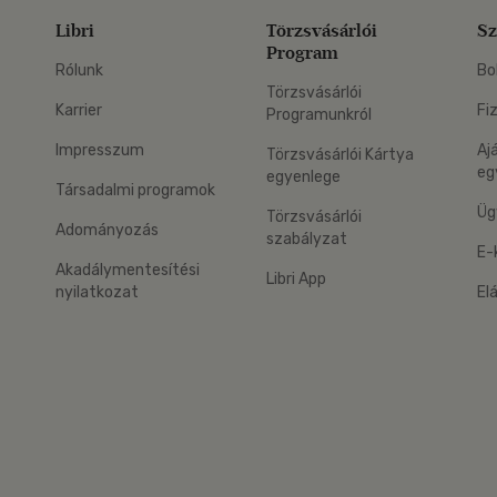
Libri
Törzsvásárlói
Sz
Program
Rólunk
Bo
Törzsvásárlói
Karrier
Fi
Programunkról
Impresszum
Aj
Törzsvásárlói Kártya
eg
egyenlege
Társadalmi programok
Üg
Törzsvásárlói
Adományozás
szabályzat
E-
Akadálymentesítési
Libri App
nyilatkozat
El
eg: Google Play
 applikáció Letölthető az App Store-ból