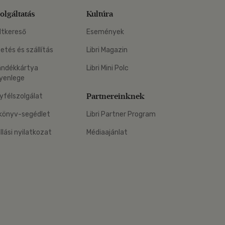
olgáltatás
Kultúra
ltkereső
Események
zetés és szállítás
Libri Magazin
ándékkártya
Libri Mini Polc
yenlege
Partnereinknek
yfélszolgálat
könyv-segédlet
Libri Partner Program
állási nyilatkozat
Médiaajánlat