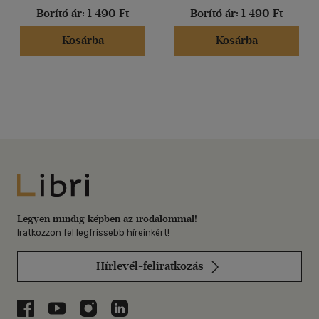
Borító ár:
1 490 Ft
Borító ár:
1 490 Ft
Kosárba
Kosárba
Libri
Legyen mindig képben az irodalommal!
Iratkozzon fel legfrissebb híreinkért!
Hírlevél-feliratkozás
Libri a Facebookon
Libri a Youtube-on
Libri az Instagramon
Libri a LinkedInen