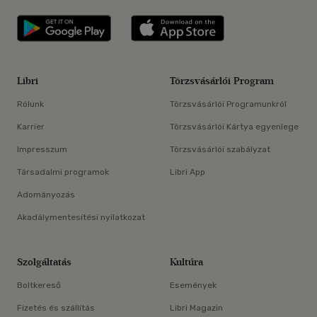
Libri applikáció Szerezd meg: Google P
Libri applikáció 
Libri
Törzsvásárlói Program
Rólunk
Törzsvásárlói Programunkról
Karrier
Törzsvásárlói Kártya egyenlege
Impresszum
Törzsvásárlói szabályzat
Társadalmi programok
Libri App
Adományozás
Akadálymentesítési nyilatkozat
Szolgáltatás
Kultúra
Boltkereső
Események
Fizetés és szállítás
Libri Magazin