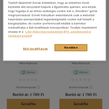
Összesen
6
db
Tisztelt Vásárlónk! Annak érdekében, hogy az ízléséhez minél
közelebb álló könyveket tudjunk a figyelmébe ajánlani, arra kérjük,
40 db / oldal
hogy fogadja el az ehhez szükséges cookie-kat a „Rendben” gomb
megnyomásával. Ennek hiányában weboldalunk csak a weboldal
használata szempontjából legszükségesebb cookie-kat telepíti a
böngészőjébe, de cookie-preferenciáit később is bármikor
Alkalmaz
módosíthatja a Süti beállítások menüpontban. További részletekért
olvassa el a
Libri Könyvkereskedelmi Kft. adatkezelési
tájékoztatóját
!
Rendben
Süti beállítások
Első Marvel-
Első Marvel-
gyűjteményem 6.
gyűjteményem 5.
Mike Maihack
Mike Maihack
Könyv
Könyv
Árinformációk
Árinformációk
Borító ár:
1 790 Ft
Borító ár:
1 790 Ft
Kosárba
Kosárba