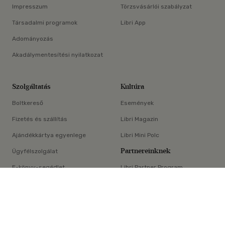
Impresszum
Törzsvásárlói szabályzat
Társadalmi programok
Libri App
Adományozás
Akadálymentesítési nyilatkozat
Szolgáltatás
Kultúra
Boltkereső
Események
Fizetés és szállítás
Libri Magazin
Ajándékkártya egyenlege
Libri Mini Polc
Partnereinknek
Ügyfélszolgálat
E-könyv-segédlet
Libri Partner Program
×
Elállási nyilatkozat
Médiaajánlat