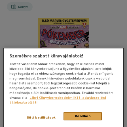
Könyv
Személyre szabott könyvajánlatok!
Tisztelt Vásárlónk! Annak érdekében, hogy az ízléséhez minél
közelebb álló könyveket tudjunk a figyelmébe ajánlani, arra kérjük,
hogy fogadja el az ehhez szükséges cookie-kat a „Rendben” gomb
megnyomásával. Ennek hiányában weboldalunk csak a weboldal
használata szempontjából legszükségesebb cookie-kat telepíti a
böngészőjébe, de cookie-preferenciáit később is bármikor
módosíthatja a Süti beállítások menüpontban. További részletekért
olvassa el a
Libri Könyvkereskedelmi Kft. adatkezelési
tájékoztatóját
!
Kívánságlistához adom
Megosztom
Rendben
Süti beállítások