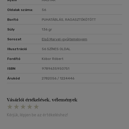
Nyelv
MAGYAR
Oldalak száma:
56
Borító
PUHATÁBLÁS, RAGASZTÓKÖTÖTT
Súly
136 gr
Sorozat
Első Marvel-gyűjteményem
Illusztráció
56 SZÍNES OLDAL
Fordító
Kóbor Róbert
ISBN
9789635950751
Árukód
2782056 / 1224446
Vásárlói értékelések, vélemények
Kérjük, lépjen be az értékeléshez!