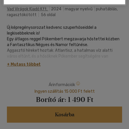
Vad Virágok Kiadó Kft.
|
2024
|
magyar nyelvű
|
puhatáblás,
ragasztókötött
|
56 oldal
Új képregénysorozat kedvenc szuperhőseiddel a
legkisebbeknek is!
Egy átlagos reggel Pókembert megzavarja hőstettei közben
a Fantasztikus Négyes és Namor feltűnése.
Aggasztó híreket hoztak: Atlantisz, a hatalmas víz alatti
város eltűnt, és a hősöknek Pókember segítségére van
szükségük a megtalálásához! Pókember elvállalja a kétes
+ Mutass többet
küldetést, hogy ne okozzon csalódást a hősöknek. Hangya
segítségével megtalálják az ősi delfintalizmánt, és hipp-hopp
a Kvantumvilágba pittyennek. Hamar kiderül azonban, hogy
Árinformációk
amilyen egyszerű volt odakerülni, olyan nehéz megtalálni a
kivezető utat. Ráadásul a szuperhősök is sorra tűnnek el
Ingyen szállítás 15 000 Ft felett
ebből a feje tetejére állított világból! Korhatár nélkül, a
Borító ár:
1 490 Ft
legkisebbeknek és kezdő olvasóknak is ajánljuk.
Kosárba