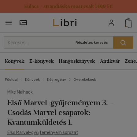
Kulacs / strandtáska most csak 1499 Ft!
Törzsvásárlói Kártya adatai
Részletes keresés
Könyvek
E-könyvek
Hangoskönyvek
Antikvár
Zene,
Főoldal
Könyvek
Képregény
Gyerekeknek
Mike Maihack
Első Marvel-gyűjteményem 3.
-
Csodás Marvel csapatok:
Kvantumküldetés 1.
Első Marvel-gyűjteményem sorozat