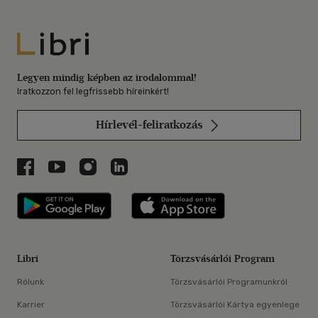
Libri
Legyen mindig képben az irodalommal!
Iratkozzon fel legfrissebb híreinkért!
Hírlevél-feliratkozás
Libri a Facebookon
Libri a Youtube-on
Libri az Instagramon
Libri a LinkedInen
Libri applikáció Szerezd meg: Google P
Libri applikáció 
Libri
Törzsvásárlói Program
Rólunk
Törzsvásárlói Programunkról
Karrier
Törzsvásárlói Kártya egyenlege