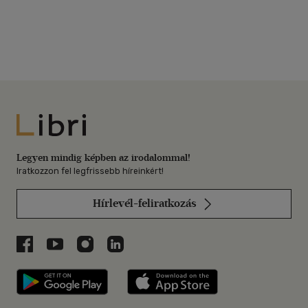
Libri
Legyen mindig képben az irodalommal!
Iratkozzon fel legfrissebb híreinkért!
Hírlevél-feliratkozás
Libri a Facebookon
Libri a Youtube-on
Libri az Instagramon
Libri a LinkedInen
Libri applikáció Szerezd meg: Google P
Libri applikáció 