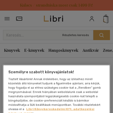
Kulacs / strandtáska most csak 1499 Ft!
Rendezés
Törzsvásárlói Kártya adatai
Rendezés
Kiadás éve szerint csökkenő
Részletes keresés
Kiadás éve szerint növekvő
Ár szerint csökkenő
Könyvek
E-könyvek
Hangoskönyvek
Antikvár
Zene,
Ár szerint növekvő
Meződi József
Eladott darabszám szerint csökkenő
Személyre szabott könyvajánlatok!
Eladott darabszám szerint növekvő
Tisztelt Vásárlónk! Annak érdekében, hogy az ízléséhez minél
Cím szerint A-Z
közelebb álló könyveket tudjunk a figyelmébe ajánlani, arra kérjük,
Művei
hogy fogadja el az ehhez szükséges cookie-kat a „Rendben” gomb
Szerző szerint A-Z
megnyomásával. Ennek hiányában weboldalunk csak a weboldal
használata szempontjából legszükségesebb cookie-kat telepíti a
Szűrés
Rendezés
böngészőjébe, de cookie-preferenciáit később is bármikor
Megjelenítés
módosíthatja a Süti beállítások menüpontban. További részletekért
olvassa el a
Libri Könyvkereskedelmi Kft. adatkezelési
20 db / oldal