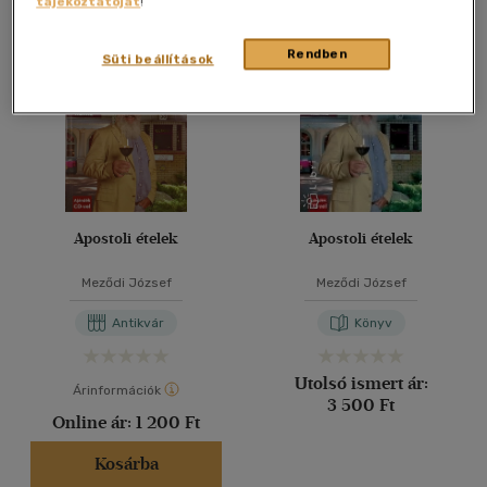
tájékoztatóját
!
Összesen
2
db
40 db / oldal
Rendben
Süti beállítások
Alkalmaz
Apostoli ételek
Apostoli ételek
Meződi József
Meződi József
Antikvár
Könyv
Utolsó ismert ár:
Árinformációk
3 500 Ft
Online ár:
1 200 Ft
Kosárba