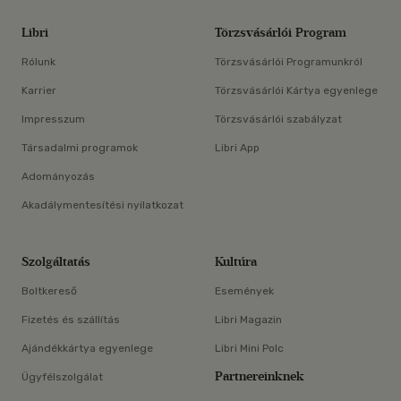
Libri
Törzsvásárlói Program
Rólunk
Törzsvásárlói Programunkról
Karrier
Törzsvásárlói Kártya egyenlege
Impresszum
Törzsvásárlói szabályzat
Társadalmi programok
Libri App
Adományozás
Akadálymentesítési nyilatkozat
Szolgáltatás
Kultúra
Boltkereső
Események
Fizetés és szállítás
Libri Magazin
Ajándékkártya egyenlege
Libri Mini Polc
Partnereinknek
Ügyfélszolgálat