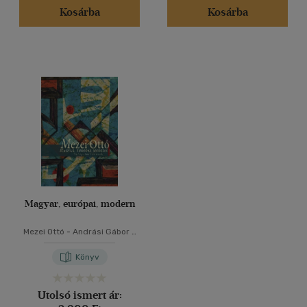
Kosárba
Kosárba
Magyar, európai, modern
Mezei Ottó
-
Andrási Gábor
-
Pataki Gábor
Könyv
Utolsó ismert ár: