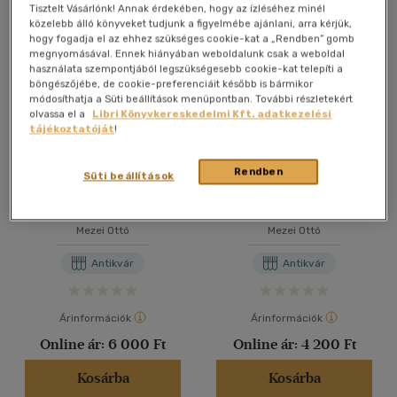
Összesen
5
db
Tisztelt Vásárlónk! Annak érdekében, hogy az ízléséhez minél
közelebb álló könyveket tudjunk a figyelmébe ajánlani, arra kérjük,
40 db / oldal
hogy fogadja el az ehhez szükséges cookie-kat a „Rendben” gomb
megnyomásával. Ennek hiányában weboldalunk csak a weboldal
használata szempontjából legszükségesebb cookie-kat telepíti a
böngészőjébe, de cookie-preferenciáit később is bármikor
Alkalmaz
módosíthatja a Süti beállítások menüpontban. További részletekért
olvassa el a
Libri Könyvkereskedelmi Kft. adatkezelési
tájékoztatóját
!
Rendben
Süti beállítások
Papp Oszkár
Garajszki József (dedikált)
Mezei Ottó
Mezei Ottó
Antikvár
Antikvár
Árinformációk
Árinformációk
Online ár:
6 000 Ft
Online ár:
4 200 Ft
Kosárba
Kosárba