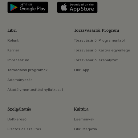
Libri applikáció Szerezd meg: Google P
Libri applikáció 
Libri
Törzsvásárlói Program
Rólunk
Törzsvásárlói Programunkról
Karrier
Törzsvásárlói Kártya egyenlege
Impresszum
Törzsvásárlói szabályzat
Társadalmi programok
Libri App
Adományozás
Akadálymentesítési nyilatkozat
Szolgáltatás
Kultúra
Boltkereső
Események
Fizetés és szállítás
Libri Magazin