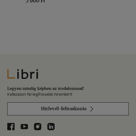
2 900 Ft
Libri
Legyen mindig képben az irodalommal!
Iratkozzon fel legfrissebb híreinkért!
Hírlevél-feliratkozás
Libri a Facebookon
Libri a Youtube-on
Libri az Instagramon
Libri a LinkedInen