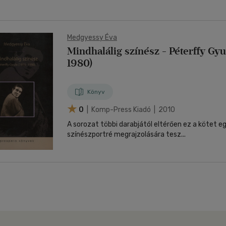
Medgyessy Éva
Mindhalálig színész - Péterffy Gyu
1980)
Könyv
0
| Komp-Press Kiadó | 2010
A sorozat többi darabjától eltérően ez a kötet
színészportré megrajzolására tesz...