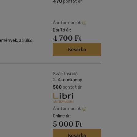
Kártya
470
pontot ér
Vallás, mitológia
m
Képeslap
és Természet
yv
Naptár
Árinformációk
k
Borító ár:
Papír, írószer
4 700 Ft
ok
emények, a külső,
Kosárba
Szállítási idő:
2-4 munkanap
500
pontot ér
Árinformációk
Online ár:
5 000 Ft
Kosárba