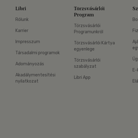
Libri
Törzsvásárlói
Sz
Program
Rólunk
Bo
Törzsvásárlói
Karrier
Fi
Programunkról
Impresszum
Aj
Törzsvásárlói Kártya
eg
egyenlege
Társadalmi programok
Üg
Törzsvásárlói
Adományozás
szabályzat
E-
Akadálymentesítési
Libri App
nyilatkozat
El
eg: Google Play
 applikáció Letölthető az App Store-ból