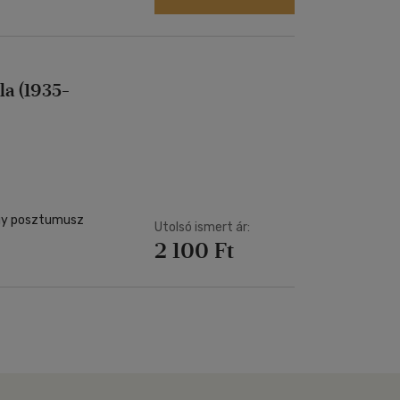
la (1935-
 egy posztumusz
Utolsó ismert ár:
2 100 Ft