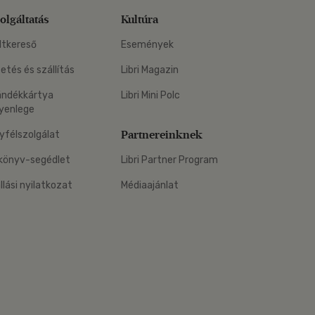
olgáltatás
Kultúra
ltkereső
Események
zetés és szállítás
Libri Magazin
ándékkártya
Libri Mini Polc
yenlege
Partnereinknek
yfélszolgálat
könyv-segédlet
Libri Partner Program
állási nyilatkozat
Médiaajánlat