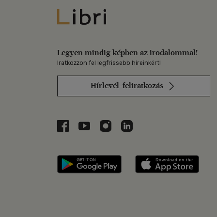
Libri
Legyen mindig képben az irodalommal!
Iratkozzon fel legfrissebb híreinkért!
Hírlevél-feliratkozás
Libri a Facebookon
Libri a Youtube-on
Libri az Instagramon
Libri a LinkedInen
Libri applikáció Szerezd m
Libri