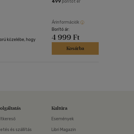
Kártya
499
pontot ér
Vallás, mitológia
m
Képeslap
és Természet
yv
Naptár
Árinformációk
k
Borító ár:
Papír, írószer
4 999 Ft
ok
ború közelébe, hogy
Kosárba
olgáltatás
Kultúra
ltkereső
Események
zetés és szállítás
Libri Magazin