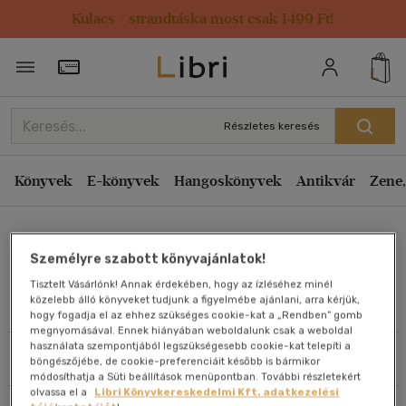
Kulacs / strandtáska most csak 1499 Ft!
Rendezés
Törzsvásárlói Kártya adatai
Rendezés
Kiadás éve szerint csökkenő
Részletes keresés
Kiadás éve szerint növekvő
Ár szerint csökkenő
Könyvek
E-könyvek
Hangoskönyvek
Antikvár
Zene,
Ár szerint növekvő
Maria Pettersson
Eladott darabszám szerint csökkenő
Személyre szabott könyvajánlatok!
Eladott darabszám szerint növekvő
Tisztelt Vásárlónk! Annak érdekében, hogy az ízléséhez minél
Cím szerint A-Z
közelebb álló könyveket tudjunk a figyelmébe ajánlani, arra kérjük,
Művei
hogy fogadja el az ehhez szükséges cookie-kat a „Rendben” gomb
Szerző szerint A-Z
megnyomásával. Ennek hiányában weboldalunk csak a weboldal
használata szempontjából legszükségesebb cookie-kat telepíti a
Szűrés
Rendezés
böngészőjébe, de cookie-preferenciáit később is bármikor
Megjelenítés
módosíthatja a Süti beállítások menüpontban. További részletekért
olvassa el a
Libri Könyvkereskedelmi Kft. adatkezelési
20 db / oldal