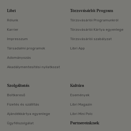
Libri
Törzsvásárlói Program
Rólunk
Törzsvásárlói Programunkról
Karrier
Törzsvásárlói Kártya egyenlege
Impresszum
Törzsvásárlói szabályzat
Társadalmi programok
Libri App
Adományozás
Akadálymentesítési nyilatkozat
Szolgáltatás
Kultúra
Boltkereső
Események
Fizetés és szállítás
Libri Magazin
Ajándékkártya egyenlege
Libri Mini Polc
Partnereinknek
Ügyfélszolgálat