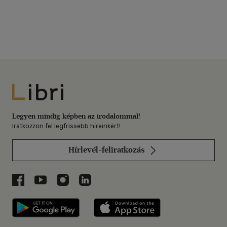
Libri
Legyen mindig képben az irodalommal!
Iratkozzon fel legfrissebb híreinkért!
Hírlevél-feliratkozás
Libri a Facebookon
Libri a Youtube-on
Libri az Instagramon
Libri a LinkedInen
Libri applikáció Szerezd meg: Google P
Libri applikáció 