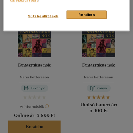
tájékoztatóját
!
Összesen
2
db
40 db / oldal
Rendben
Süti beállítások
Alkalmaz
Fantasztikus nők
Fantasztikus nők
Maria Pettersson
Maria Pettersson
E-könyv
Könyv
Utolsó ismert ár:
Árinformációk
5 490 Ft
Online ár:
3 899 Ft
Kosárba