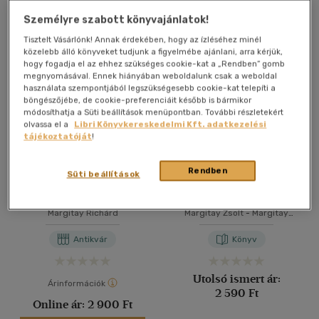
Személyre szabott könyvajánlatok!
Tisztelt Vásárlónk! Annak érdekében, hogy az ízléséhez minél
közelebb álló könyveket tudjunk a figyelmébe ajánlani, arra kérjük,
hogy fogadja el az ehhez szükséges cookie-kat a „Rendben” gomb
megnyomásával. Ennek hiányában weboldalunk csak a weboldal
használata szempontjából legszükségesebb cookie-kat telepíti a
böngészőjébe, de cookie-preferenciáit később is bármikor
módosíthatja a Süti beállítások menüpontban. További részletekért
olvassa el a
Libri Könyvkereskedelmi Kft. adatkezelési
tájékoztatóját
!
Rendben
Süti beállítások
A labdarúgó-európa-
A futballvilág hihetetlen
bajnokságok győztesei
történetei
Margitay Richárd
Margitay Zsolt
-
Margitay
Richárd
Antikvár
Könyv
Utolsó ismert ár:
Árinformációk
2 590 Ft
Online ár:
2 900 Ft