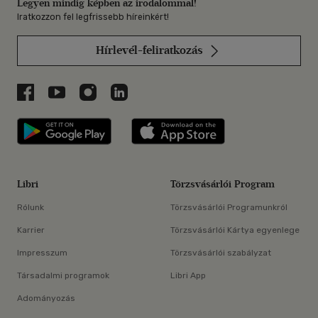
Legyen mindig képben az irodalommal!
Iratkozzon fel legfrissebb híreinkért!
Hírlevél-feliratkozás
Libri a Facebookon
Libri a Youtube-on
Libri az Instagramon
Libri a LinkedInen
Libri applikáció Szerezd meg: Google P
Libri applikáció 
Libri
Törzsvásárlói Program
Rólunk
Törzsvásárlói Programunkról
Karrier
Törzsvásárlói Kártya egyenlege
Impresszum
Törzsvásárlói szabályzat
Társadalmi programok
Libri App
Adományozás