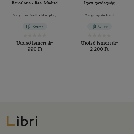
Barcelona - Real Madrid
Igazi gazdagság
Margitay Zsolt
-
Margitay
Margitay Richárd
Richárd
Könyv
Könyv
Utolsó ismert ár:
Utolsó ismert ár:
990 Ft
2 200 Ft
Libri