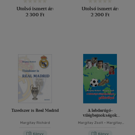
Utolsó ismert ár:
Utolsó ismert ár:
2 300 Ft
2 200 Ft
Tizedszer is Real Madrid
A labdarúgó-
világbajnokságok
gólkirályai
Margitay Richárd
Margitay Zsolt
-
Margitay
Richárd
Könyv
Könyv