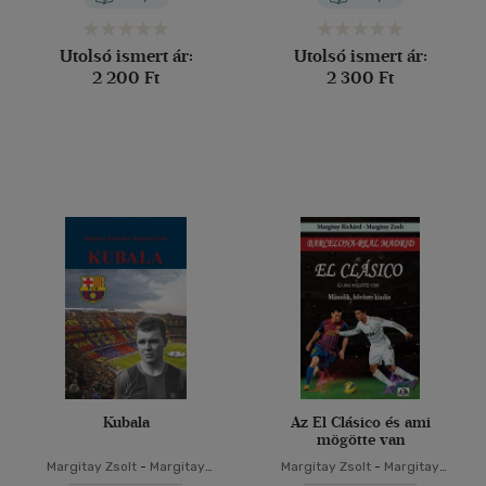
Utolsó ismert ár:
Utolsó ismert ár:
2 200 Ft
2 300 Ft
Kubala
Az El Clásico és ami
mögötte van
Margitay Zsolt
-
Margitay
Margitay Zsolt
-
Margitay
Richárd
Richárd