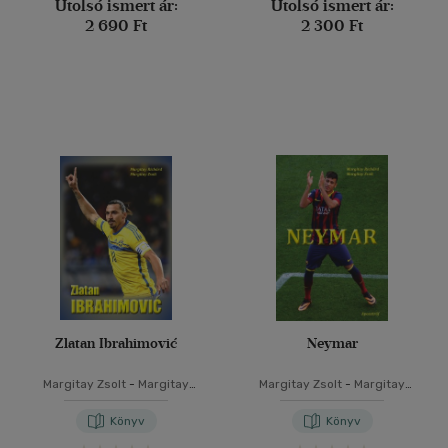
Utolsó ismert ár:
Utolsó ismert ár:
2 690 Ft
2 300 Ft
Zlatan Ibrahimović
Neymar
Margitay Zsolt
-
Margitay
Margitay Zsolt
-
Margitay
Richárd
Richárd
Könyv
Könyv