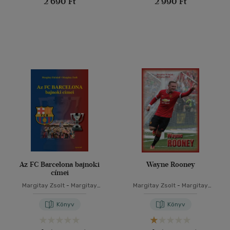
2 690 Ft
2 990 Ft
Az FC Barcelona bajnoki
Wayne Rooney
címei
Margitay Zsolt
-
Margitay
Margitay Zsolt
-
Margitay
Richárd
Richárd
Könyv
Könyv