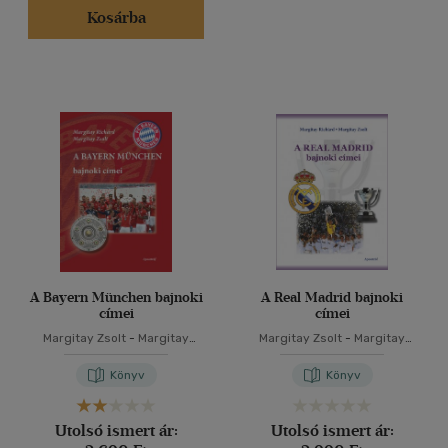
Kosárba
A Bayern München bajnoki
A Real Madrid bajnoki
címei
címei
Margitay Zsolt
-
Margitay
Margitay Zsolt
-
Margitay
Richárd
Richárd
Könyv
Könyv
Utolsó ismert ár:
Utolsó ismert ár: