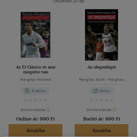
Összesen
20
db
40 db / oldal
Alkalmaz
Az El Clásico és ami
Az idegenlégió
mögötte van
Margitay Richárd
Margitay Zsolt
-
Margitay
Richárd
E-könyv
Könyv
Árinformációk
Árinformációk
Online ár:
990 Ft
Borító ár:
990 Ft
Kosárba
Kosárba