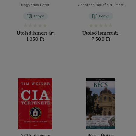
Magyarics Péter
Jonathan Bousfield
-
Matt
Willis
Könyv
Könyv
Utolsó ismert ár:
Utolsó ismert ár:
1 350 Ft
7 500 Ft
A CIA története
Bécs - Útitárs