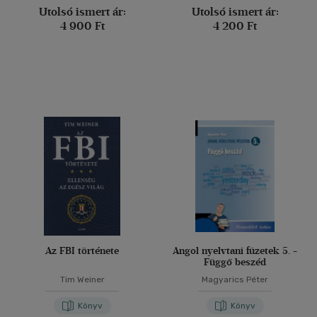
Utolsó ismert ár:
Utolsó ismert ár:
4 900 Ft
4 200 Ft
Az FBI története
Angol nyelvtani füzetek 5. -
Függő beszéd
Tim Weiner
Magyarics Péter
Könyv
Könyv