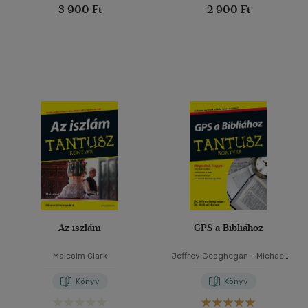
3 900 Ft
2 900 Ft
Az iszlám
GPS a Bibliához
Malcolm Clark
Jeffrey Geoghegan
-
Michael
Homan
Könyv
Könyv