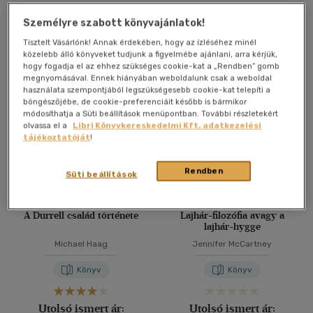
Kosárba
Kosárba
Személyre szabott könyvajánlatok!
Tisztelt Vásárlónk! Annak érdekében, hogy az ízléséhez minél
közelebb álló könyveket tudjunk a figyelmébe ajánlani, arra kérjük,
hogy fogadja el az ehhez szükséges cookie-kat a „Rendben” gomb
megnyomásával. Ennek hiányában weboldalunk csak a weboldal
használata szempontjából legszükségesebb cookie-kat telepíti a
böngészőjébe, de cookie-preferenciáit később is bármikor
módosíthatja a Süti beállítások menüpontban. További részletekért
olvassa el a
Libri Könyvkereskedelmi Kft. adatkezelési
tájékoztatóját
!
Rendben
Süti beállítások
A Durrell család története
Lajhár-filozófia avagy a
lajhár-hygge
Michael Haag
Jennifer McCartney
Könyv
Könyv
Utolsó ismert ár:
Utolsó ismert ár: