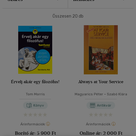
40 db / oldal
Összesen
20
db
Alkalmaz
Érvelj akár egy filozófus!
Always at Your Service
Tom Morris
Magyarics Péter
-
Szabó Klára
Könyv
Antikvár
Árinformációk
Árinformációk
Borító ár:
5 900 Ft
Online ár:
2 000 Ft