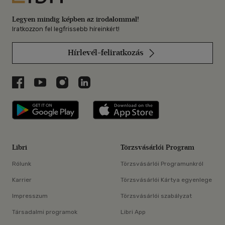
Legyen mindig képben az irodalommal!
Iratkozzon fel legfrissebb híreinkért!
Hírlevél-feliratkozás
Libri a Facebookon
Libri a Youtube-on
Libri az Instagramon
Libri a LinkedInen
Libri applikáció Szerezd meg: Google P
Libri applikáció 
Libri
Törzsvásárlói Program
Rólunk
Törzsvásárlói Programunkról
Karrier
Törzsvásárlói Kártya egyenlege
Impresszum
Törzsvásárlói szabályzat
Társadalmi programok
Libri App