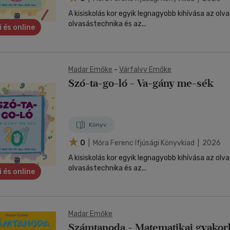
A kisiskolás kor egyik legnagyobb kihívása az olva
olvasástechnika és az...
i és online
Madar Emőke
-
Várfalvy Emőke
Szó-ta-go-ló - Va-gány me-sék
Könyv
0
| Móra Ferenc Ifjúsági Könyvkiad | 2026
A kisiskolás kor egyik legnagyobb kihívása az olva
olvasástechnika és az...
i és online
Madar Emőke
Számtanoda - Matematikai gyakorl