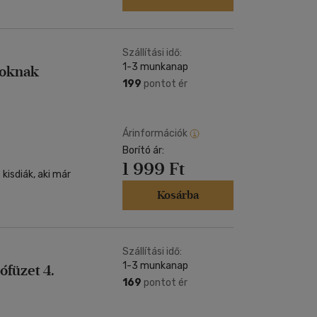
Szállítási idő:
1-3 munkanap
soknak
199
pontot ér
Árinformációk
Borító ár:
1 999 Ft
kisdiák, aki már
Kosárba
Szállítási idő:
1-3 munkanap
füzet 4.
169
pontot ér