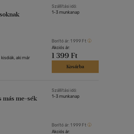
Szállítási idő:
1-3 munkanap
yosoknak
Borító ár:
1 999 Ft
Akciós ár:
1 399 Ft
kisdiák, aki már
Kosárba
Szállítási idő:
1-3 munkanap
 és más me-sék
Borító ár:
1 999 Ft
Akciós ár: