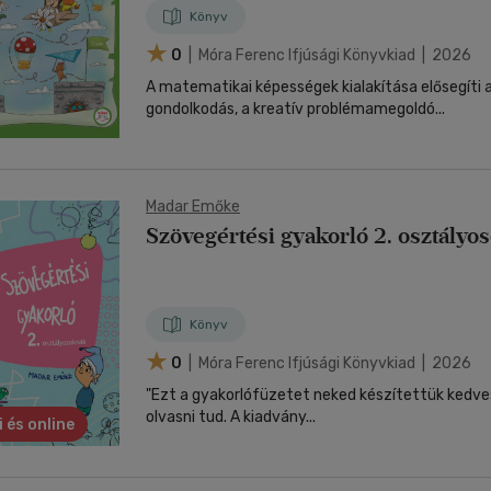
Könyv
0
| Móra Ferenc Ifjúsági Könyvkiad | 2026
A matematikai képességek kialakítása elősegíti a
gondolkodás, a kreatív problémamegoldó...
Madar Emőke
Szövegértési gyakorló 2. osztályo
Könyv
0
| Móra Ferenc Ifjúsági Könyvkiad | 2026
"Ezt a gyakorlófüzetet neked készítettük kedves 
olvasni tud. A kiadvány...
i és online