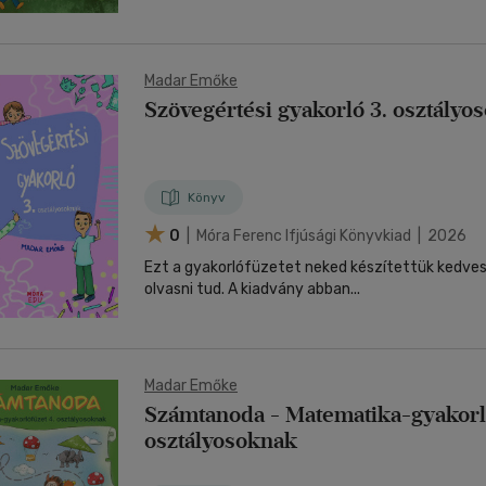
Madar Emőke
Szövegértési gyakorló 3. osztályo
Könyv
0
| Móra Ferenc Ifjúsági Könyvkiad | 2026
Ezt a gyakorlófüzetet neked készítettük kedves 
olvasni tud. A kiadvány abban...
Madar Emőke
Számtanoda - Matematika-gyakorló
osztályosoknak