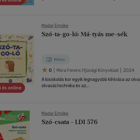
i és online
Madar Emőke
Szó-ta-go-ló: Má-tyás me-sék
Könyv
0
| Móra Ferenc Ifjúsági Könyvkiad | 2024
A kisiskolás kor egyik legnagyobb kihívása az olva
olvasástechnika és az...
i és online
Madar Emőke
Szó-csata - LDI 576