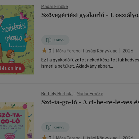
Madar Emőke
Szövegértési gyakorló - 1. osztál
Könyv
0
| Móra Ferenc Ifjúsági Könyvkiad | 2026
Ezt a gyakorlófüzetet neked készítettük kedves 
ismeri a betűket. Akiadvány abban...
i és online
Borbély Borbála
-
Madar Emőke
Szó-ta-go-ló - A ci-be-re-le-ves
Könyv
0
| Móra Ferenc Ifjúsági Könyvkiad | 2026