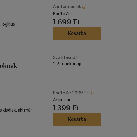
Árinformációk
Borító ár:
1 699 Ft
 logikus
Kosárba
Szállítási idő:
1-3 munkanap
soknak
Borító ár:
1 999 Ft
Akciós ár:
1 399 Ft
kisdiák, aki már
Kosárba