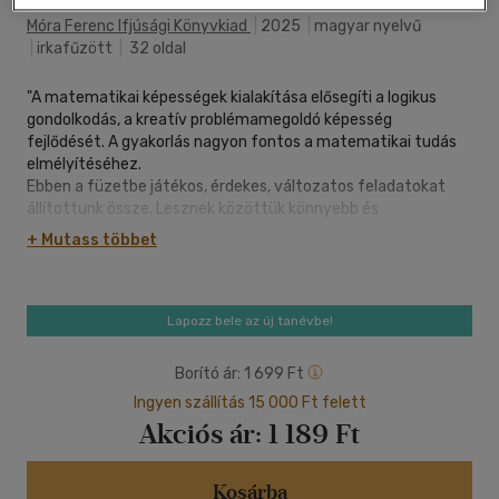
Móra Ferenc Ifjúsági Könyvkiad
|
2025
|
magyar nyelvű
|
irkafűzött
|
32 oldal
"A matematikai képességek kialakítása elősegíti a logikus
gondolkodás, a kreatív problémamegoldó képesség
fejlődését. A gyakorlás nagyon fontos a matematikai tudás
elmélyítéséhez.
Ebben a füzetbe játékos, érdekes, változatos feladatokat
állítottunk össze. Lesznek közöttük könnyebb és
gondolkodtatóbb, nehezebb feladatok is.
+ Mutass többet
Bízunk benne, hogy megkedveled ezt a gyakorlófüzetet, és
szívesen dolgozol majd benne! A gyakorláshoz mosolygós
perceket, a feladatok megoldásához sok sikert kívánok!
"
Lapozz bele az új tanévbe!
Borító ár:
1 699 Ft
Ingyen szállítás 15 000 Ft felett
Akciós ár:
1 189 Ft
Kosárba