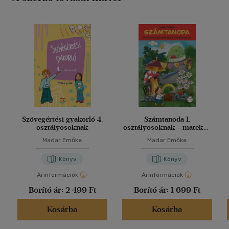
Szövegértési gyakorló 4.
Számtanoda 1.
osztályosoknak
osztályosoknak - matekos
gyakorló
Madar Emőke
Madar Emőke
Könyv
Könyv
Árinformációk
Árinformációk
Borító ár:
2 499 Ft
Borító ár:
1 699 Ft
Kosárba
Kosárba