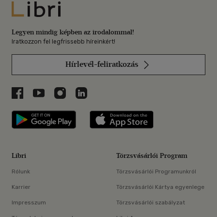
Libri
Legyen mindig képben az irodalommal!
Iratkozzon fel legfrissebb híreinkért!
Hírlevél-feliratkozás
Libri a Facebookon
Libri a Youtube-on
Libri az Instagramon
Libri a LinkedInen
Libri applikáció Szerezd meg: Google P
Libri applikáció 
Libri
Törzsvásárlói Program
Rólunk
Törzsvásárlói Programunkról
Karrier
Törzsvásárlói Kártya egyenlege
Impresszum
Törzsvásárlói szabályzat