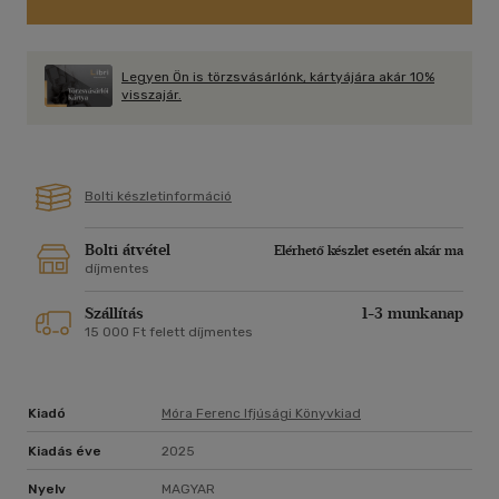
Legyen Ön is törzsvásárlónk, kártyájára akár 10%
visszajár.
Bolti készletinformáció
Bolti átvétel
Elérhető készlet esetén akár ma
díjmentes
Szállítás
1-3 munkanap
15 000 Ft felett díjmentes
Kiadó
Móra Ferenc Ifjúsági Könyvkiad
Kiadás éve
2025
Nyelv
MAGYAR