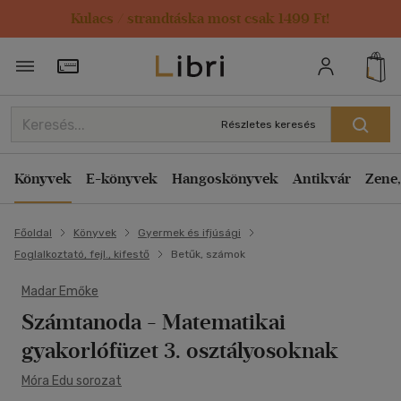
Kulacs / strandtáska most csak 1499 Ft!
Törzsvásárlói Kártya adatai
Részletes keresés
Könyvek
E-könyvek
Hangoskönyvek
Antikvár
Zene,
Főoldal
Könyvek
Gyermek és ifjúsági
Foglalkoztató, fejl., kifestő
Betűk, számok
Madar Emőke
Számtanoda - Matematikai
gyakorlófüzet 3. osztályosoknak
Móra Edu sorozat