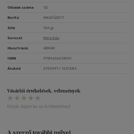
Oldalak száma:
32
Borító
IRKAFŰZÖTT
Súly
106 gr
Sorozat
Móra Edu
Illusztráció
ÁBRÁK
ISBN
9789636038151
Árukód
2792997 / 1231383
Vásárlói értékelések, vélemények
Kérjük, lépjen be az értékeléshez!
A szerző további művei