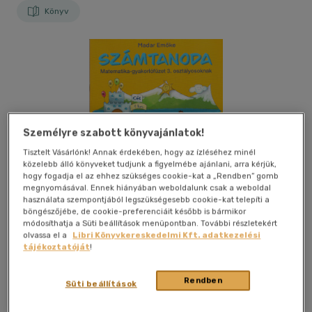
Könyv
Személyre szabott könyvajánlatok!
Tisztelt Vásárlónk! Annak érdekében, hogy az ízléséhez minél
közelebb álló könyveket tudjunk a figyelmébe ajánlani, arra kérjük,
hogy fogadja el az ehhez szükséges cookie-kat a „Rendben” gomb
megnyomásával. Ennek hiányában weboldalunk csak a weboldal
használata szempontjából legszükségesebb cookie-kat telepíti a
Csak online
böngészőjébe, de cookie-preferenciáit később is bármikor
módosíthatja a Süti beállítások menüpontban. További részletekért
olvassa el a
Libri Könyvkereskedelmi Kft. adatkezelési
tájékoztatóját
!
Kívánságlistához adom
Megosztom
Rendben
Süti beállítások