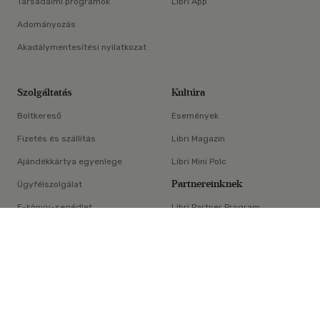
Társadalmi programok
Libri App
Adományozás
Akadálymentesítési nyilatkozat
Szolgáltatás
Kultúra
Boltkereső
Események
Fizetés és szállítás
Libri Magazin
Ajándékkártya egyenlege
Libri Mini Polc
Partnereinknek
Ügyfélszolgálat
E-könyv-segédlet
Libri Partner Program
×
Elállási nyilatkozat
Médiaajánlat
ÁSZF
Adatvédelem
Oldaltérkép
Süti beállítások
© Libri Könyvkereskedelmi Kft. Minden jog fenntartva!