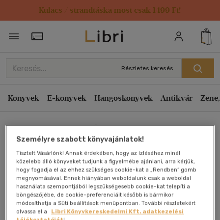
Kulacs / strandtáska most csak 1499 Ft!
Rendezés
Törzsvásárlói Kártya adatai
Rendezés
Kiadás éve szerint csökkenő
Részletes keresés
Kiadás éve szerint növekvő
Ár szerint csökkenő
Könyvek
E-könyvek
Hangoskönyvek
Antikvár
Zene,
Ár szerint növekvő
Lukács Bence Ákos
Eladott darabszám szerint csökkenő
Személyre szabott könyvajánlatok!
Eladott darabszám szerint növekvő
Tisztelt Vásárlónk! Annak érdekében, hogy az ízléséhez minél
Cím szerint A-Z
közelebb álló könyveket tudjunk a figyelmébe ajánlani, arra kérjük,
Művei
hogy fogadja el az ehhez szükséges cookie-kat a „Rendben” gomb
Szerző szerint A-Z
megnyomásával. Ennek hiányában weboldalunk csak a weboldal
használata szempontjából legszükségesebb cookie-kat telepíti a
Szűrés
Rendezés
böngészőjébe, de cookie-preferenciáit később is bármikor
Megjelenítés
módosíthatja a Süti beállítások menüpontban. További részletekért
olvassa el a
Libri Könyvkereskedelmi Kft. adatkezelési
20 db / oldal
tájékoztatóját
!