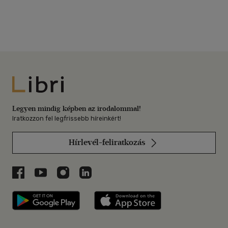
Libri
Legyen mindig képben az irodalommal!
Iratkozzon fel legfrissebb híreinkért!
Hírlevél-feliratkozás
Libri a Facebookon
Libri a Youtube-on
Libri az Instagramon
Libri a LinkedInen
Libri applikáció Szerezd meg: Google P
Libri applikáció 