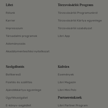
Libri
Törzsvásárlói Program
Rólunk
Törzsvásárlói Programunkról
Karrier
Törzsvásárlói Kártya egyenlege
Impresszum
Törzsvásárlói szabályzat
Társadalmi programok
Libri App
Adományozás
Akadálymentesítési nyilatkozat
Szolgáltatás
Kultúra
Boltkereső
Események
Fizetés és szállítás
Libri Magazin
Ajándékkártya egyenlege
Libri Mini Polc
Partnereinknek
Ügyfélszolgálat
E-könyv-segédlet
Libri Partner Program