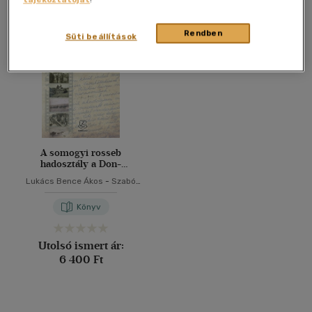
Összesen
1
db
40 db / oldal
Rendben
Süti beállítások
Alkalmaz
A somogyi rosseb
hadosztály a Don-
kanyarban
Lukács Bence Ákos
-
Szabó
Péter
Könyv
Utolsó ismert ár:
6 400 Ft