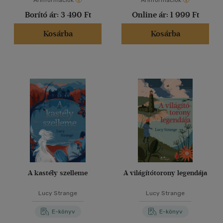
Árinformációk
Árinformációk
Borító ár:
3 490 Ft
Online ár:
1 999 Ft
Kosárba
Kosárba
A kastély szelleme
A világítótorony legendája
Lucy Strange
Lucy Strange
E-könyv
E-könyv