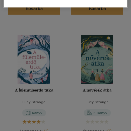
Kosárba
Kosárba
A fülemüleerdő titka
A nővérek átka
Lucy Strange
Lucy Strange
Könyv
E-könyv