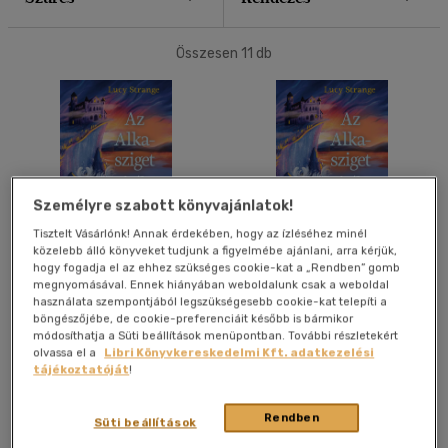
40 db / oldal
Összesen
11
db
Alkalmaz
Személyre szabott könyvajánlatok!
Tisztelt Vásárlónk! Annak érdekében, hogy az ízléséhez minél
közelebb álló könyveket tudjunk a figyelmébe ajánlani, arra kérjük,
hogy fogadja el az ehhez szükséges cookie-kat a „Rendben” gomb
Az Alka-sziget rejtélye
Az Alka-sziget rejtélye
megnyomásával. Ennek hiányában weboldalunk csak a weboldal
használata szempontjából legszükségesebb cookie-kat telepíti a
Lucy Strange
Lucy Strange
böngészőjébe, de cookie-preferenciáit később is bármikor
módosíthatja a Süti beállítások menüpontban. További részletekért
E-könyv
Könyv
olvassa el a
Libri Könyvkereskedelmi Kft. adatkezelési
tájékoztatóját
!
Árinformációk
Árinformációk
Rendben
Süti beállítások
Online ár:
2 499 Ft
Borító ár:
3 490 Ft