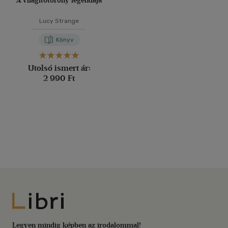
A világítótorony legendája
Lucy Strange
Könyv
Utolsó ismert ár:
2 990 Ft
Libri
Legyen mindig képben az irodalommal!