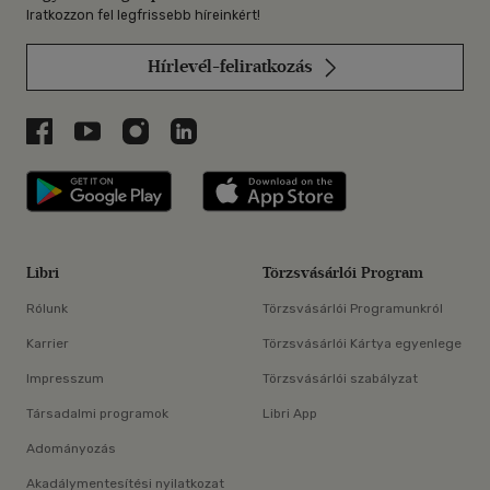
Iratkozzon fel legfrissebb híreinkért!
Hírlevél-feliratkozás
Libri a Facebookon
Libri a Youtube-on
Libri az Instagramon
Libri a LinkedInen
Libri applikáció Szerezd meg: Google P
Libri applikáció 
Libri
Törzsvásárlói Program
Rólunk
Törzsvásárlói Programunkról
Karrier
Törzsvásárlói Kártya egyenlege
Impresszum
Törzsvásárlói szabályzat
Társadalmi programok
Libri App
Adományozás
Akadálymentesítési nyilatkozat