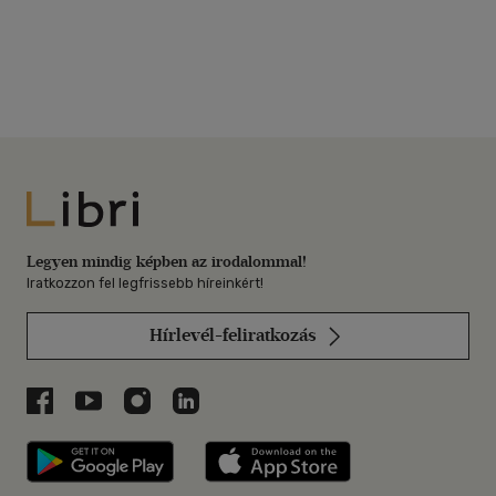
T. Horváth Lajos
-
Lichtneckert András
Libri
Legyen mindig képben az irodalommal!
Iratkozzon fel legfrissebb híreinkért!
Hírlevél-feliratkozás
Libri a Facebookon
Libri a Youtube-on
Libri az Instagramon
Libri a LinkedInen
Libri applikáció Szerezd meg: Google P
Libri applikáció 