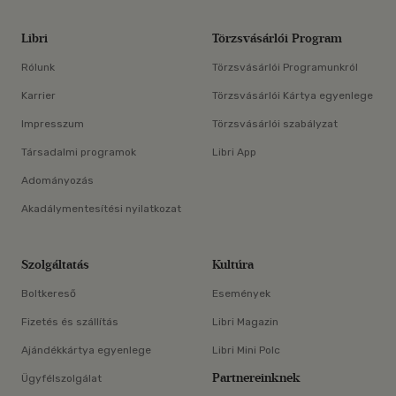
Libri
Törzsvásárlói Program
Rólunk
Törzsvásárlói Programunkról
Karrier
Törzsvásárlói Kártya egyenlege
Impresszum
Törzsvásárlói szabályzat
Társadalmi programok
Libri App
Adományozás
Akadálymentesítési nyilatkozat
Szolgáltatás
Kultúra
Boltkereső
Események
Fizetés és szállítás
Libri Magazin
Ajándékkártya egyenlege
Libri Mini Polc
Partnereinknek
Ügyfélszolgálat