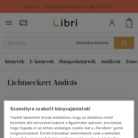
Kulacs / strandtáska most csak 1499 Ft!
Rendezés
Törzsvásárlói Kártya adatai
Rendezés
Kiadás éve szerint csökkenő
Részletes keresés
Kiadás éve szerint növekvő
Ár szerint csökkenő
Könyvek
E-könyvek
Hangoskönyvek
Antikvár
Zene,
Ár szerint növekvő
Lichtneckert András
Eladott darabszám szerint csökkenő
Eladott darabszám szerint növekvő
Cím szerint A-Z
Művei
Személyre szabott könyvajánlatok!
Szerző szerint A-Z
Tisztelt Vásárlónk! Annak érdekében, hogy az ízléséhez minél
Szűrés
Rendezés
közelebb álló könyveket tudjunk a figyelmébe ajánlani, arra kérjük,
Megjelenítés
hogy fogadja el az ehhez szükséges cookie-kat a „Rendben” gomb
megnyomásával. Ennek hiányában weboldalunk csak a weboldal
20 db / oldal