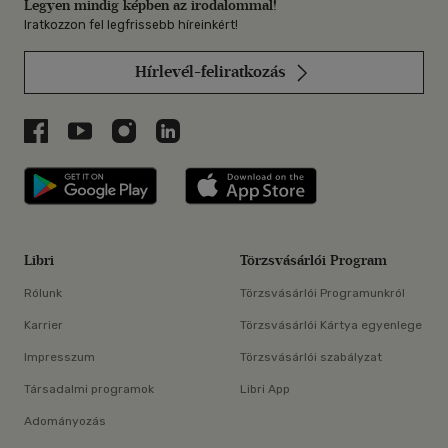
Legyen mindig képben az irodalommal!
Iratkozzon fel legfrissebb híreinkért!
Hírlevél-feliratkozás
Libri a Facebookon
Libri a Youtube-on
Libri az Instagramon
Libri a LinkedInen
Libri applikáció Szerezd meg: Google P
Libri applikáció 
Libri
Törzsvásárlói Program
Rólunk
Törzsvásárlói Programunkról
Karrier
Törzsvásárlói Kártya egyenlege
Impresszum
Törzsvásárlói szabályzat
Társadalmi programok
Libri App
Adományozás