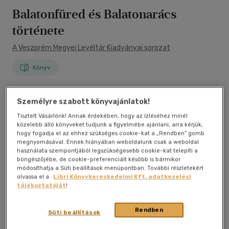
Balatonfüred és Balatonarács
története
A Veszprém Megyei Levéltár Kiadványai sorozat
Könyv
Személyre szabott könyvajánlatok!
Tisztelt Vásárlónk! Annak érdekében, hogy az ízléséhez minél
közelebb álló könyveket tudjunk a figyelmébe ajánlani, arra kérjük,
hogy fogadja el az ehhez szükséges cookie-kat a „Rendben” gomb
megnyomásával. Ennek hiányában weboldalunk csak a weboldal
használata szempontjából legszükségesebb cookie-kat telepíti a
böngészőjébe, de cookie-preferenciáit később is bármikor
módosíthatja a Süti beállítások menüpontban. További részletekért
olvassa el a
Libri Könyvkereskedelmi Kft. adatkezelési
tájékoztatóját
!
Rendben
Süti beállítások