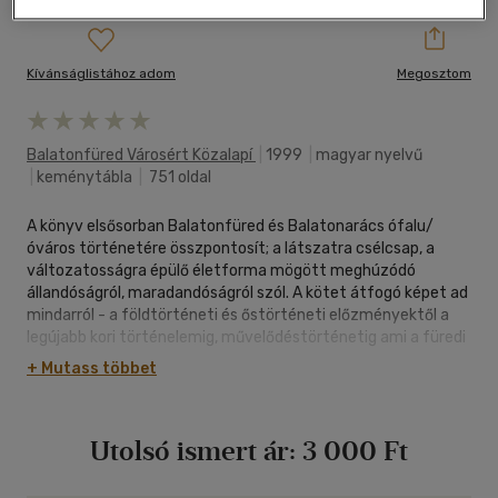
Kívánságlistához adom
Megosztom
Balatonfüred Városért Közalapí
|
1999
|
magyar nyelvű
|
keménytábla
|
751 oldal
A könyv elsősorban Balatonfüred és Balatonarács ófalu/
óváros történetére összpontosít; a látszatra csélcsap, a
változatosságra épülő életforma mögött meghúzódó
állandóságról, maradandóságról szól. A kötet átfogó képet ad
mindarról - a földtörténeti és őstörténeti előzményektől a
legújabb kori történelemig, művelődéstörténetig ami a füredi
vidékre jellemző: természeti szépségéről, boráról, gyógyulást
+ Mutass többet
hozó vizéről, intézményeiről, a pihenni, szórakozni vágyók
számára nyújtott gazdag kínálatáról.
Utolsó ismert ár:
3 000 Ft