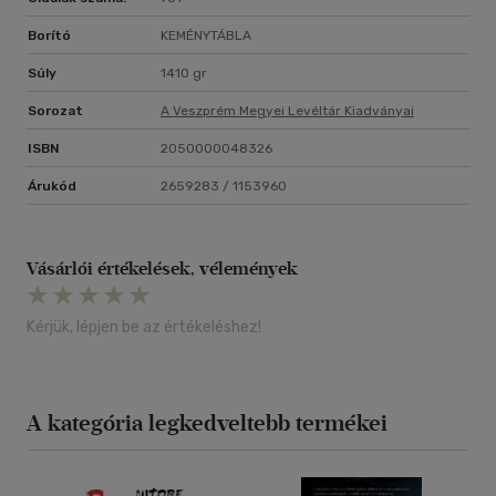
Borító
KEMÉNYTÁBLA
Súly
1410 gr
Sorozat
A Veszprém Megyei Levéltár Kiadványai
ISBN
2050000048326
Árukód
2659283 / 1153960
Vásárlói értékelések, vélemények
Kérjük, lépjen be az értékeléshez!
A kategória legkedveltebb termékei