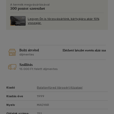
A termék megvásárlásával
300 pontot szerezhet
Legyen Ön is törzsvásárlónk, kártyájára akár 10%
visszajár.
Bolti átvétel
Elérhető készlet esetén akár ma
díjmentes
Szállítás
15 000 Ft felett díjmentes
Kiadó
Balatonfüred Városért Közalapí
Kiadás éve
1999
Nyelv
MAGYAR
Oldalak száma:
751