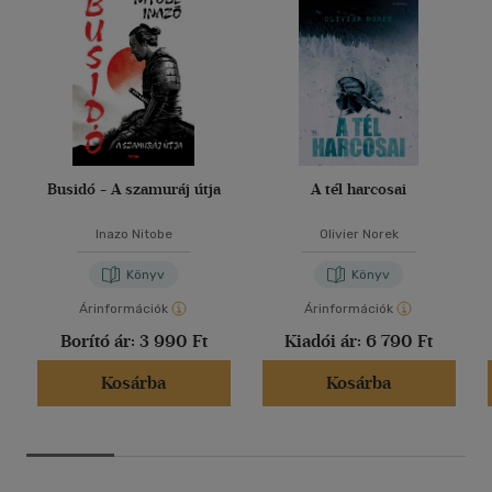
Busidó - A szamuráj útja
A tél harcosai
Inazo Nitobe
Olivier Norek
Könyv
Könyv
Árinformációk
Árinformációk
Borító ár:
3 990 Ft
Kiadói ár:
6 790 Ft
Kosárba
Kosárba