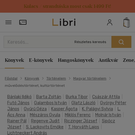
Kulacs / strandtáska most csak 1499 Ft!
Törzsvásárlói Kártya adatai
Részletes keresés
Könyvek
E-könyvek
Hangoskönyvek
Antikvár
Zene,
Főoldal
Könyvek
Történelem
Magyar történelem
művelődéstörténet, kultúrtörténet
Bánlaki Ildikó
|
Barta Zoltán
|
Burka Tibor
|
Császár Attila
|
Futó János
|
Galambos István
|
Glatz László
|
György Péter
János
|
Gyűrű Géza
|
Kasper Ágota
|
K. Palágyi Sylvia
|
L.
Ács Anna
|
Mészáros Gyula
|
Miklós Ferenc
|
Molnár István
|
Rainer Pál
|
Regenye Judit
|
Riczinger József
|
Sipőcz
József
|
S. Lackovits Emőke
|
T. Horváth Lajos
|
Lichtneckert András