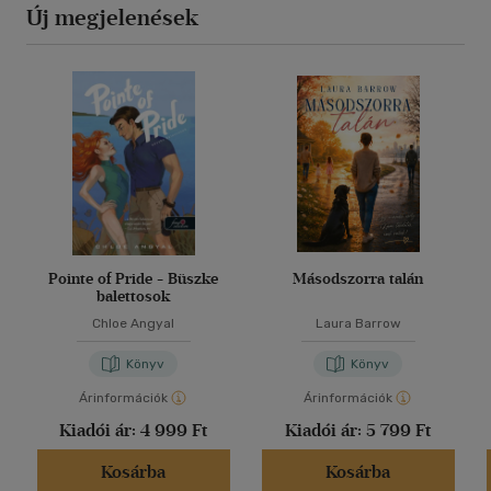
Új megjelenések
Pointe of Pride - Büszke
Másodszorra talán
balettosok
Chloe Angyal
Laura Barrow
Könyv
Könyv
Árinformációk
Árinformációk
Kiadói ár:
4 999 Ft
Kiadói ár:
5 799 Ft
Kosárba
Kosárba