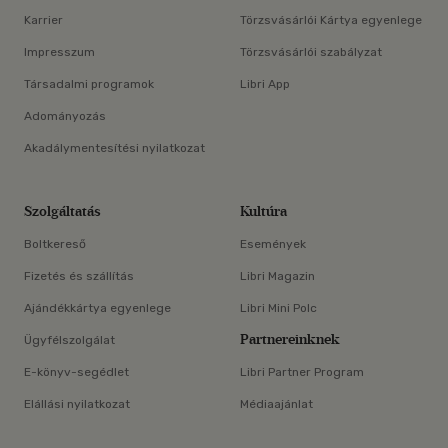
Karrier
Törzsvásárlói Kártya egyenlege
Impresszum
Törzsvásárlói szabályzat
Társadalmi programok
Libri App
Adományozás
Akadálymentesítési nyilatkozat
Szolgáltatás
Kultúra
Boltkereső
Események
Fizetés és szállítás
Libri Magazin
Ajándékkártya egyenlege
Libri Mini Polc
Partnereinknek
Ügyfélszolgálat
E-könyv-segédlet
Libri Partner Program
Elállási nyilatkozat
Médiaajánlat