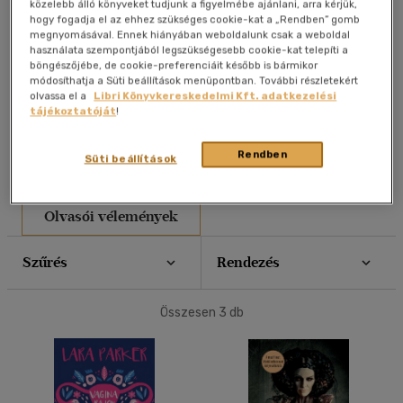
közelebb álló könyveket tudjunk a figyelmébe ajánlani, arra kérjük,
hogy fogadja el az ehhez szükséges cookie-kat a „Rendben” gomb
40 db / oldal
megnyomásával. Ennek hiányában weboldalunk csak a weboldal
használata szempontjából legszükségesebb cookie-kat telepíti a
böngészőjébe, de cookie-preferenciáit később is bármikor
módosíthatja a Süti beállítások menüpontban. További részletekért
Alkalmaz
olvassa el a
Libri Könyvkereskedelmi Kft. adatkezelési
tájékoztatóját
!
Művei
Rendben
Süti beállítások
Életrajz
Olvasói vélemények
Szűrés
Rendezés
Összesen
3
db