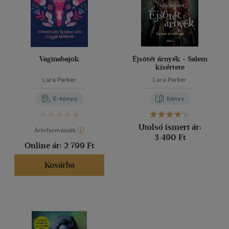
Vaginabajok
Éjsötét árnyék - Salem
kísértete
Lara Parker
Lara Parker
E-könyv
Könyv
Utolsó ismert ár:
Árinformációk
3 490 Ft
Online ár:
2 799 Ft
Kosárba