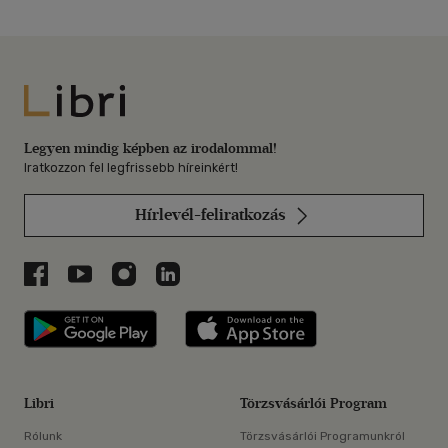
Libri
Legyen mindig képben az irodalommal!
Iratkozzon fel legfrissebb híreinkért!
Hírlevél-feliratkozás
Libri a Facebookon
Libri a Youtube-on
Libri az Instagramon
Libri a LinkedInen
Libri applikáció Szerezd meg: Google P
Libri applikáció 
Libri
Törzsvásárlói Program
Rólunk
Törzsvásárlói Programunkról