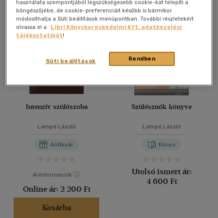
Összesen
3
db
használata szempontjából legszükségesebb cookie-kat telepíti a
böngészőjébe, de cookie-preferenciáit később is bármikor
40 db / oldal
módosíthatja a Süti beállítások menüpontban. További részletekért
olvassa el a
Libri Könyvkereskedelmi Kft. adatkezelési
tájékoztatóját
!
Alkalmaz
Rendben
Süti beállítások
Intenzív szülőszoba
Szülésznők könyve
Lampé László
Lampé László
Antikvár
Könyv
Utolsó ismert ár:
Árinformációk
4 600 Ft
Online ár:
2 200 Ft
Kosárba