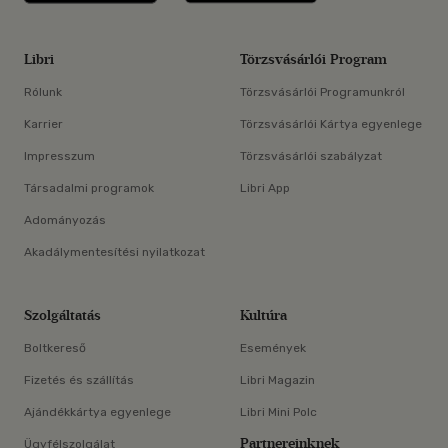
Libri
Törzsvásárlói Program
Rólunk
Törzsvásárlói Programunkról
Karrier
Törzsvásárlói Kártya egyenlege
Impresszum
Törzsvásárlói szabályzat
Társadalmi programok
Libri App
Adományozás
Akadálymentesítési nyilatkozat
Szolgáltatás
Kultúra
Boltkereső
Események
Fizetés és szállítás
Libri Magazin
Ajándékkártya egyenlege
Libri Mini Polc
Partnereinknek
Ügyfélszolgálat