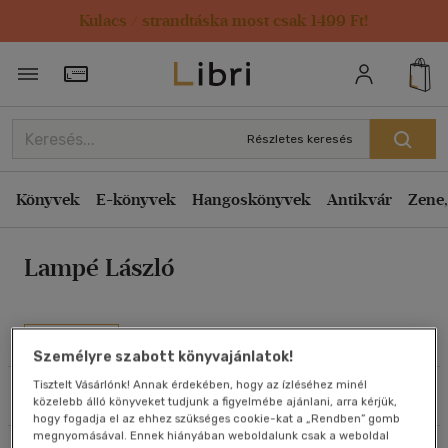
Kulacs / strandtáska most csak 1499 Ft!
Rendezés
Törzsvásárlói Kártya adatai
Rendezés
Kiadás éve szerint csökkenő
Részletes keresés
Kiadás éve szerint növekvő
Ár szerint csökkenő
Könyvek
E-könyvek
Hangoskönyvek
Antikvár
Zene,
Ár szerint növekvő
Lampé László
Eladott darabszám szerint csökkenő
Eladott darabszám szerint növekvő
Cím szerint A-Z
Művei
Személyre szabott könyvajánlatok!
Szerző szerint A-Z
Tisztelt Vásárlónk! Annak érdekében, hogy az ízléséhez minél
Szűrés
Rendezés
közelebb álló könyveket tudjunk a figyelmébe ajánlani, arra kérjük,
Megjelenítés
hogy fogadja el az ehhez szükséges cookie-kat a „Rendben” gomb
megnyomásával. Ennek hiányában weboldalunk csak a weboldal
20 db / oldal