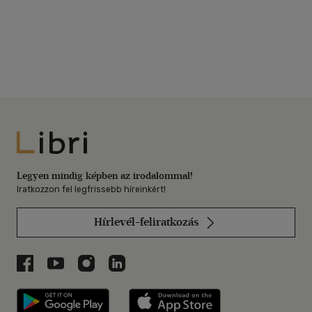
Libri
Legyen mindig képben az irodalommal!
Iratkozzon fel legfrissebb híreinkért!
Hírlevél-feliratkozás
Libri a Facebookon
Libri a Youtube-on
Libri az Instagramon
Libri a LinkedInen
Libri applikáció Szerezd meg: Google P
Libri applikáció 