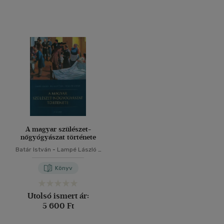
A magyar szülészet-
nőgyógyászat története
Batár István
-
Lampé László
-
Szállási Árpád
Könyv
Utolsó ismert ár:
5 600 Ft