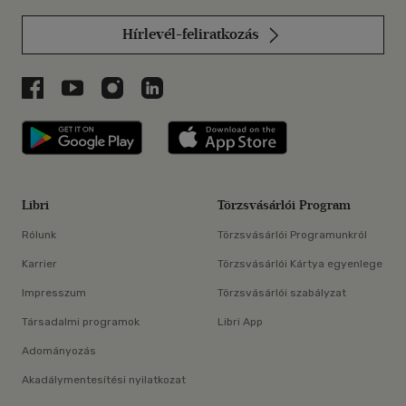
Hírlevél-feliratkozás
Libri a Facebookon
Libri a Youtube-on
Libri az Instagramon
Libri a LinkedInen
Libri applikáció Szerezd meg: Google P
Libri applikáció 
Libri
Törzsvásárlói Program
Rólunk
Törzsvásárlói Programunkról
Karrier
Törzsvásárlói Kártya egyenlege
Impresszum
Törzsvásárlói szabályzat
Társadalmi programok
Libri App
Adományozás
Akadálymentesítési nyilatkozat