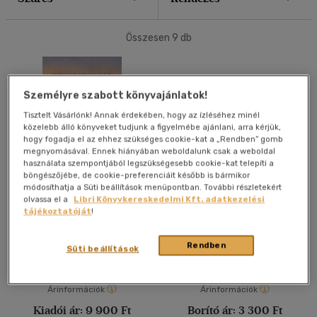
40 db / oldal
Összesen
9
db
Alkalmaz
Személyre szabott könyvajánlatok!
Tisztelt Vásárlónk! Annak érdekében, hogy az ízléséhez minél
közelebb álló könyveket tudjunk a figyelmébe ajánlani, arra kérjük,
hogy fogadja el az ehhez szükséges cookie-kat a „Rendben” gomb
megnyomásával. Ennek hiányában weboldalunk csak a weboldal
használata szempontjából legszükségesebb cookie-kat telepíti a
böngészőjébe, de cookie-preferenciáit később is bármikor
módosíthatja a Süti beállítások menüpontban. További részletekért
Becoming Aly
Mackógyógytorna a
olvassa el a
Libri Könyvkereskedelmi Kft. adatkezelési
térérzékeléséért egy
tájékoztatóját
!
dobozzal
Kovács Andrea
Kovács Andrea
Rendben
Könyv
Könyv
Süti beállítások
Árinformációk
Árinformációk
Kiadói ár:
9 900 Ft
Borító ár:
3 300 Ft