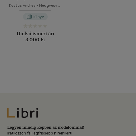
Kovács Andrea
-
Medgyesy S.
Norbert
-
Rétfalvi Balázs
Könyv
Utolsó ismert ár:
3 000 Ft
Libri
Legyen mindig képben az irodalommal!
Iratkozzon fel legfrissebb híreinkért!