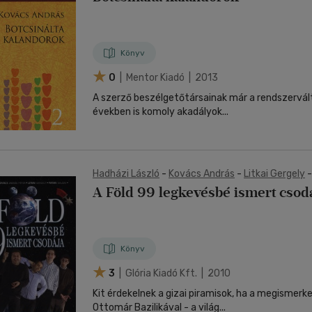
Könyv
0
| Mentor Kiadó | 2013
A szerző beszélgetőtársainak már a rendszervált
években is komoly akadályok...
Hadházi László
-
Kovács András
-
Litkai Gergely
A Föld 99 legkevésbé ismert csod
Könyv
3
| Glória Kiadó Kft. | 2010
Kit érdekelnek a gizai piramisok, ha a megismer
Ottomár Bazilikával - a világ...