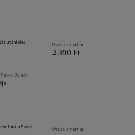
ás utáni első
Utolsó ismert ár:
2 390 Ft
-
Pataki Balázs
ája
kedhetünk a Szent
Utolsó ismert ár: