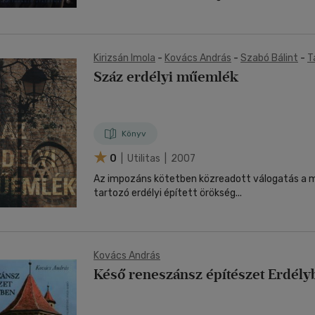
Kirizsán Imola
-
Kovács András
-
Szabó Bálint
-
T
Száz erdélyi műemlék
Könyv
0
| Utilitas | 2007
Az impozáns kötetben közreadott válogatás a 
tartozó erdélyi épített örökség...
Kovács András
Késő reneszánsz építészet Erdély