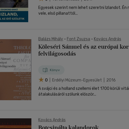
Egyesek szerint nem lehet szeretni Izlandot. Én
vele, első pillanattól...
Balázs Mihály
-
Font Zsuzsa
-
Kovács András
Köleséri Sámuel és az európai kor
felvilágosodás
Könyv
0
| Erdélyi Múzeum-Egyesület | 2016
A svájci és a holland szellemi élet 1700 körüli vitá
átalakulásáról szólunk először...
Kovács András
Botcsinálta kalandorok