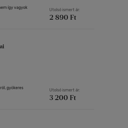
 nem így vagyok
Utolsó ismert ár:
2 890 Ft
ai
iról, gyökeres
Utolsó ismert ár:
3 200 Ft