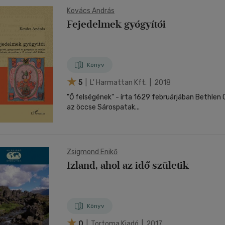
Kovács András
Fejedelmek gyógyítói
Könyv
5
| L' Harmattan Kft. | 2018
"Ő felségének" - írta 1629 februárjában Bethlen
az öccse Sárospatak...
Zsigmond Enikő
Izland, ahol az idő születik
Könyv
0
| Tortoma Kiadó | 2017