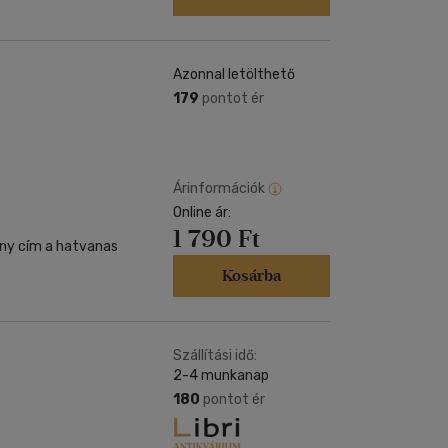
Azonnal letölthető
179
pontot ér
Árinformációk
Online ár:
1 790 Ft
ány cím a hatvanas
Kosárba
Szállítási idő:
2-4 munkanap
180
pontot ér