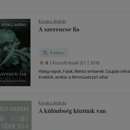
Kovács András
A szerencse fia
E-könyv
0
| Kossuth Kiadó Zrt | 2016
Hideg napok, Falak, Nehéz emberek. Csupán néh
évekből, amikor a filmművészet vihar
Kovács András
A különbség köztünk van