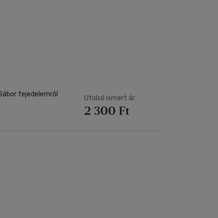
 Gábor fejedelemről
Utolsó ismert ár:
2 300 Ft