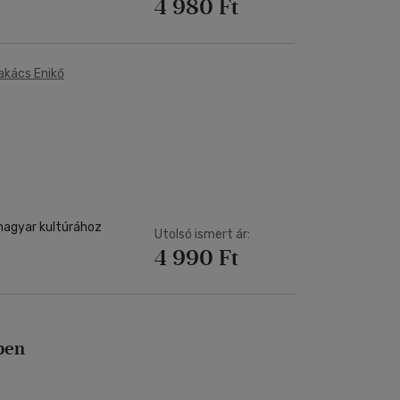
4 980 Ft
akács Enikő
magyar kultúrához
Utolsó ismert ár:
4 990 Ft
ben