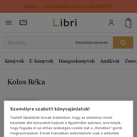
Kulacs / strandtáska most csak 1499 Ft!
Rendezés
Törzsvásárlói Kártya adatai
Rendezés
Kiadás éve szerint csökkenő
Részletes keresés
Kiadás éve szerint növekvő
Ár szerint csökkenő
Könyvek
E-könyvek
Hangoskönyvek
Antikvár
Zene,
Ár szerint növekvő
Kolos Réka
Eladott darabszám szerint csökkenő
Eladott darabszám szerint növekvő
Cím szerint A-Z
Művei
Személyre szabott könyvajánlatok!
Szerző szerint A-Z
Tisztelt Vásárlónk! Annak érdekében, hogy az ízléséhez minél
Szűrés
Rendezés
közelebb álló könyveket tudjunk a figyelmébe ajánlani, arra kérjük,
Megjelenítés
hogy fogadja el az ehhez szükséges cookie-kat a „Rendben” gomb
megnyomásával. Ennek hiányában weboldalunk csak a weboldal
20 db / oldal