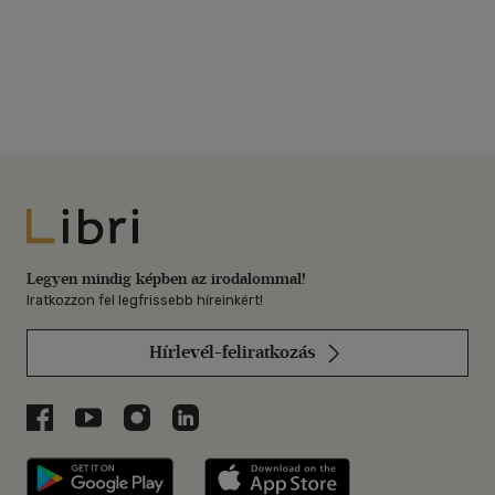
Libri
Legyen mindig képben az irodalommal!
Iratkozzon fel legfrissebb híreinkért!
Hírlevél-feliratkozás
Libri a Facebookon
Libri a Youtube-on
Libri az Instagramon
Libri a LinkedInen
Libri applikáció Szerezd meg: Google P
Libri applikáció 