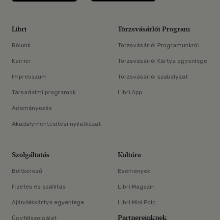
Libri
Törzsvásárlói Program
Rólunk
Törzsvásárlói Programunkról
Karrier
Törzsvásárlói Kártya egyenlege
Impresszum
Törzsvásárlói szabályzat
Társadalmi programok
Libri App
Adományozás
Akadálymentesítési nyilatkozat
Szolgáltatás
Kultúra
Boltkereső
Események
Fizetés és szállítás
Libri Magazin
Ajándékkártya egyenlege
Libri Mini Polc
Partnereinknek
Ügyfélszolgálat