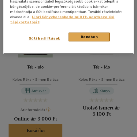
Összesen
3
db
használata szempontjából legszükségesebb cookie-kat telepíti a
böngészőjébe, de cookie-preferenciáit később is bármikor
40 db / oldal
módosíthatja a Süti beállítások menüpontban. További részletekért
olvassa el a
Libri Könyvkereskedelmi Kft. adatkezelési
tájékoztatóját
!
Alkalmaz
Rendben
Süti beállítások
Tér - idő
Tér - Idő
Kolos Réka
-
Simon Balázs
Kolos Réka
-
Simon Balázs
Antikvár
Könyv
Utolsó ismert ár:
Árinformációk
5 100 Ft
Online ár:
3 900 Ft
Kosárba