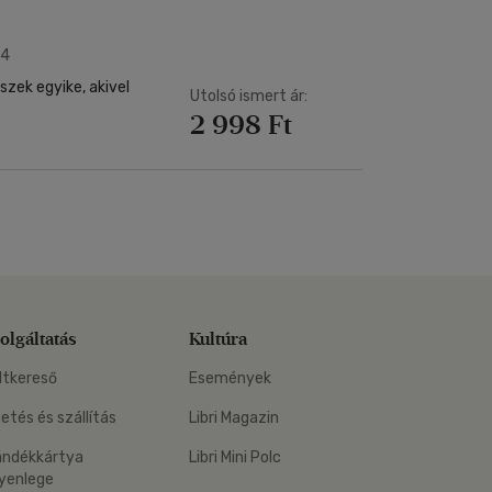
04
egyike, akivel
Utolsó ismert ár:
2 998 Ft
olgáltatás
Kultúra
ltkereső
Események
zetés és szállítás
Libri Magazin
ándékkártya
Libri Mini Polc
yenlege