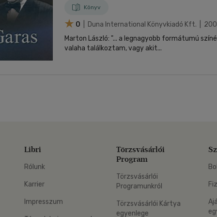
Könyv
0
| Duna International Könyvkiadó Kft. | 20
Marton László: "... a legnagyobb formátumú színészek 
valaha találkoztam, vagy akit...
Libri
Törzsvásárlói
Sz
Program
Rólunk
Bo
Törzsvásárlói
Karrier
Fi
Programunkról
Impresszum
Aj
Törzsvásárlói Kártya
eg
egyenlege