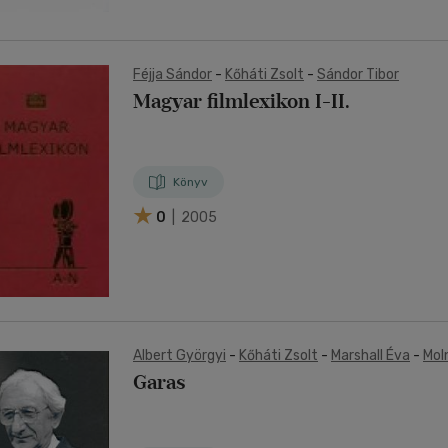
Féjja Sándor
-
Kőháti Zsolt
-
Sándor Tibor
Magyar filmlexikon I-II.
Könyv
0
| 2005
Albert Györgyi
-
Kőháti Zsolt
-
Marshall Éva
-
Mol
Garas