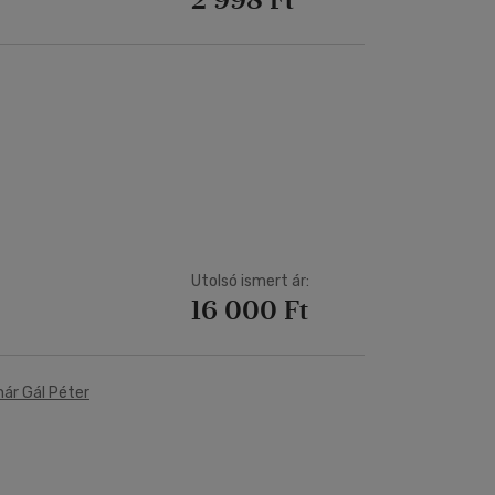
Utolsó ismert ár:
16 000 Ft
nár Gál Péter