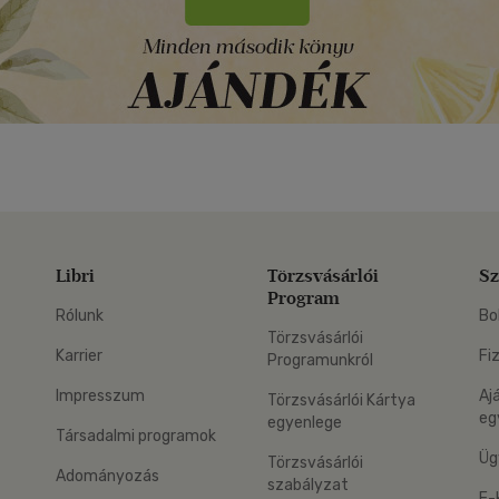
Libri
Törzsvásárlói
Sz
Program
Rólunk
Bo
Törzsvásárlói
Karrier
Fi
Programunkról
Impresszum
Aj
Törzsvásárlói Kártya
eg
egyenlege
Társadalmi programok
Üg
Törzsvásárlói
Adományozás
szabályzat
E-