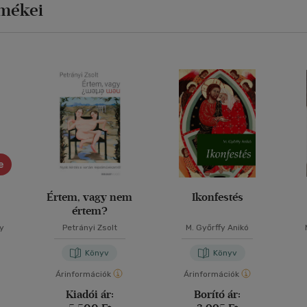
rmékei
e
Értem, vagy nem
Ikonfestés
értem?
y
Petrányi Zsolt
M. Győrffy Anikó
Könyv
Könyv
Árinformációk
Árinformációk
Kiadói ár:
Borító ár: