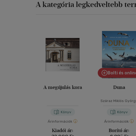
A kategória legkedveltebb te
Bolti és onlin
A megújulás kora
Duna
Száraz Miklós Györg
Könyv
Könyv
Árinformációk
Árinformációk
Kiadói ár:
Borító ár: