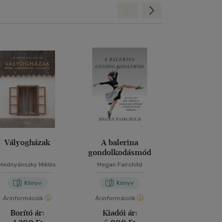
Hátra
Előre
Vályogházak
A balerina
Ezt a könyv
gondolkodásmód
elolvasnod,
fotókat akarsz
Mednyánszky Miklós
Megan Fairchild
Henry Car
Könyv
Könyv
Kön
Árinformációk
Árinformációk
Árinformáci
Borító ár:
Kiadói ár:
Borító 