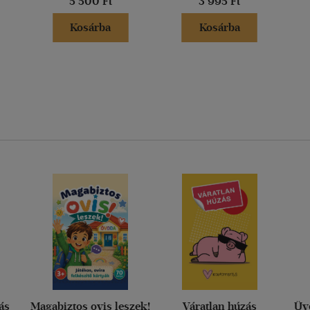
5 500 Ft
3 995 Ft
Kosárba
Kosárba
ás
Magabiztos ovis leszek!
Váratlan húzás
Üv