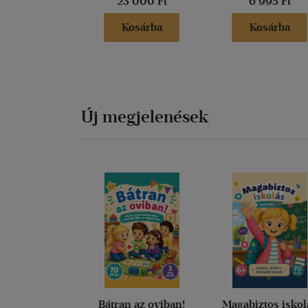
23 000 Ft
6 995 Ft
Kosárba
Kosárba
Új megjelenések
Bátran az oviban!
Magabiztos iskol