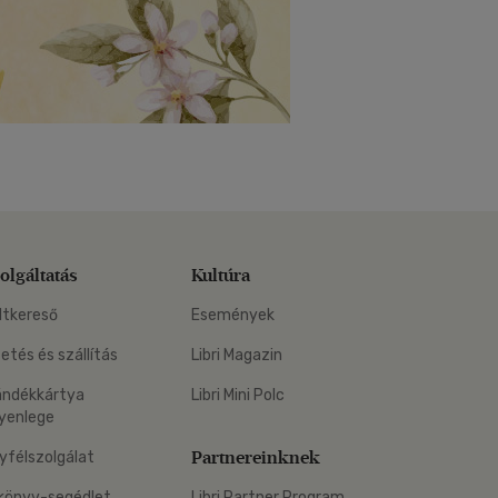
olgáltatás
Kultúra
ltkereső
Események
zetés és szállítás
Libri Magazin
ándékkártya
Libri Mini Polc
yenlege
Partnereinknek
yfélszolgálat
könyv-segédlet
Libri Partner Program