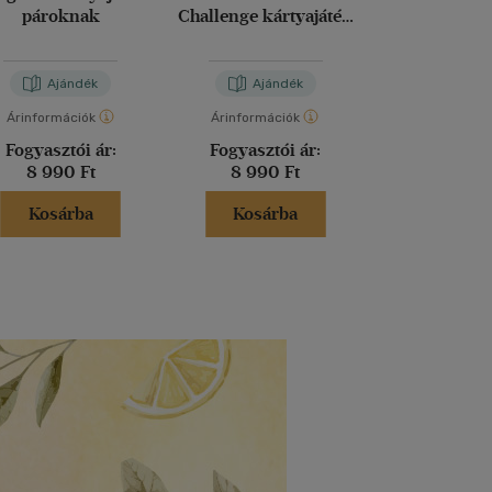
pároknak
Challenge kártyajáték
Kártyajáték b
pároknak
párokn
Ajándék
Ajándék
Aján
Árinformációk
Árinformációk
Árinformáci
Fogyasztói ár:
Fogyasztói ár:
Fogyasztó
8 990 Ft
8 990 Ft
8 990 
Kosárba
Kosárba
Kosár