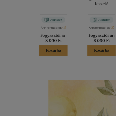
leszek!
Ajándék
Ajándék
Árinformációk
Árinformációk
Fogyasztói ár:
Fogyasztói ár:
8 990 Ft
8 990 Ft
Kosárba
Kosárba