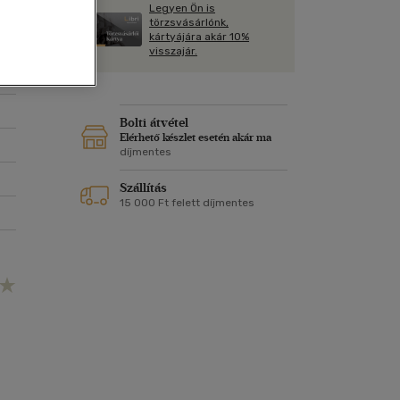
Kártya
Legyen Ön is
Vallás, mitológia
m
törzsvásárlónk,
Képeslap
kártyájára akár 10%
és Természet
visszajár.
yv
Naptár
k
Papír, írószer
ok
Bolti átvétel
Elérhető készlet esetén akár ma
díjmentes
Szállítás
15 000 Ft felett díjmentes