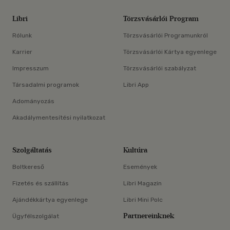
Libri
Törzsvásárlói Program
Rólunk
Törzsvásárlói Programunkról
Karrier
Törzsvásárlói Kártya egyenlege
Impresszum
Törzsvásárlói szabályzat
Társadalmi programok
Libri App
Adományozás
Akadálymentesítési nyilatkozat
Szolgáltatás
Kultúra
Boltkereső
Események
Fizetés és szállítás
Libri Magazin
Ajándékkártya egyenlege
Libri Mini Polc
Partnereinknek
Ügyfélszolgálat