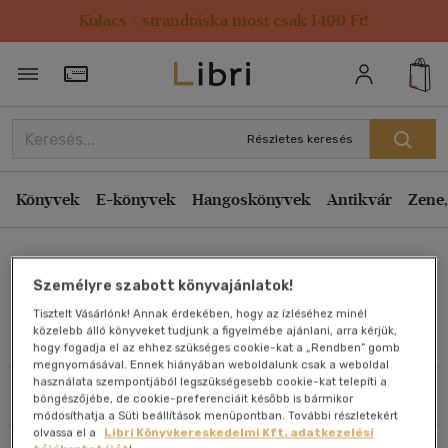
Kulacs / strandtáska most csak 1499 Ft!
Rendezés
Törzsvásárlói Kártya adatai
Rendezés
Kiadás éve szerint csökkenő
Részletes keresés
Kiadás éve szerint növekvő
Ár szerint csökkenő
Könyvek
E-könyvek
Hangoskönyvek
Antikvár
Zene,
Ár szerint növekvő
Klaus Cäsar Zehrer
Eladott darabszám szerint csökkenő
Személyre szabott könyvajánlatok!
Eladott darabszám szerint növekvő
Tisztelt Vásárlónk! Annak érdekében, hogy az ízléséhez minél
Cím szerint A-Z
közelebb álló könyveket tudjunk a figyelmébe ajánlani, arra kérjük,
Művei
hogy fogadja el az ehhez szükséges cookie-kat a „Rendben” gomb
Szerző szerint A-Z
megnyomásával. Ennek hiányában weboldalunk csak a weboldal
használata szempontjából legszükségesebb cookie-kat telepíti a
Szűrés
Rendezés
böngészőjébe, de cookie-preferenciáit később is bármikor
Megjelenítés
módosíthatja a Süti beállítások menüpontban. További részletekért
olvassa el a
Libri Könyvkereskedelmi Kft. adatkezelési
20 db / oldal