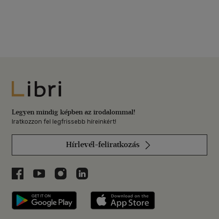
Libri
Legyen mindig képben az irodalommal!
Iratkozzon fel legfrissebb híreinkért!
Hírlevél-feliratkozás
Libri a Facebookon
Libri a Youtube-on
Libri az Instagramon
Libri a LinkedInen
Libri applikáció Szerezd meg: Google P
Libri applikáció 