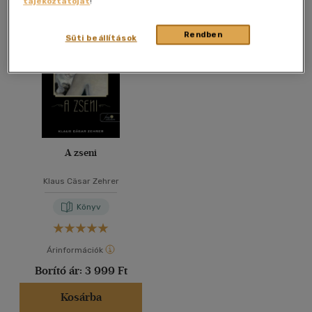
tájékoztatóját
!
Összesen
1
db
40 db / oldal
Rendben
Süti beállítások
Alkalmaz
A zseni
Klaus Cäsar Zehrer
Könyv
Árinformációk
Borító ár:
3 999 Ft
Kosárba