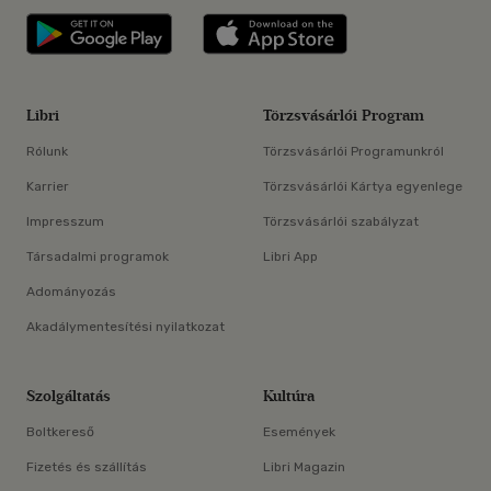
Libri applikáció Szerezd meg: Google P
Libri applikáció 
Libri
Törzsvásárlói Program
Rólunk
Törzsvásárlói Programunkról
Karrier
Törzsvásárlói Kártya egyenlege
Impresszum
Törzsvásárlói szabályzat
Társadalmi programok
Libri App
Adományozás
Akadálymentesítési nyilatkozat
Szolgáltatás
Kultúra
Boltkereső
Események
Fizetés és szállítás
Libri Magazin