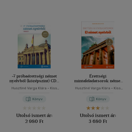
+7 próbaérettségi német
Érettségi
nyelvből (középszint) CD -
mintafeladatsorok német
melléklettel
nyelvből (8 írásbeli emelt
Husztiné Varga Klára
-
Kiss
Husztiné Varga Klára
-
Kiss
szintű feladatsor) -
Tímea
Tímea
letölthető hanganyaggal
Könyv
Könyv
Utolsó ismert ár:
Utolsó ismert ár:
2 980 Ft
3 680 Ft