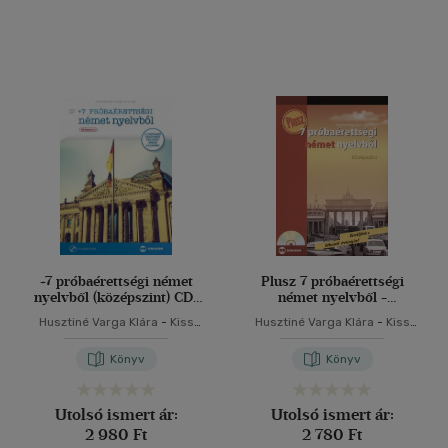
+7 próbaérettségi német
Plusz 7 próbaérettségi
nyelvből (középszint) CD-
német nyelvből -
melléklettel
Középszint -CD
Husztiné Varga Klára
-
Kiss
Husztiné Varga Klára
-
Kiss
melléklettel
Tímea
Tímea
Könyv
Könyv
Utolsó ismert ár:
Utolsó ismert ár:
2 980 Ft
2 780 Ft