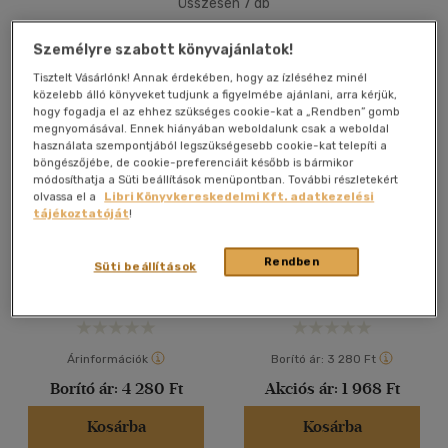
Összesen
7
db
40 db / oldal
Személyre szabott könyvajánlatok!
Tisztelt Vásárlónk! Annak érdekében, hogy az ízléséhez minél
közelebb álló könyveket tudjunk a figyelmébe ajánlani, arra kérjük,
Alkalmaz
hogy fogadja el az ehhez szükséges cookie-kat a „Rendben” gomb
megnyomásával. Ennek hiányában weboldalunk csak a weboldal
használata szempontjából legszükségesebb cookie-kat telepíti a
böngészőjébe, de cookie-preferenciáit később is bármikor
Csak online
módosíthatja a Süti beállítások menüpontban. További részletekért
olvassa el a
Libri Könyvkereskedelmi Kft. adatkezelési
tájékoztatóját
!
Érettségi
ÜbungsMix in Deutsch
mintafeladatsorok német
nyelvből - 8 írásbeli emelt
Husztiné Varga Klára
-
Kiss
Kiss Tímea
Rendben
szintű feladatsor
Süti beállítások
Tímea
Könyv
Könyv
Árinformációk
Borító ár:
3 280 Ft
Borító ár:
4 280 Ft
Akciós ár:
1 968 Ft
Kosárba
Kosárba