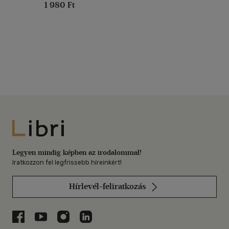
1 980 Ft
Libri
Legyen mindig képben az irodalommal!
Iratkozzon fel legfrissebb híreinkért!
Hírlevél-feliratkozás
Libri a Facebookon
Libri a Youtube-on
Libri az Instagramon
Libri a LinkedInen