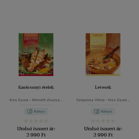
Karácsonyi ételek
Levesek
Kiss Gyula
-
Németh Zsuzsa
-
Szepessy Vilma
-
Kiss Gyula
-
Szabó Tamás
Szabó Tamás
Könyv
Könyv
Utolsó ismert ár:
Utolsó ismert ár:
2 990 Ft
2 990 Ft