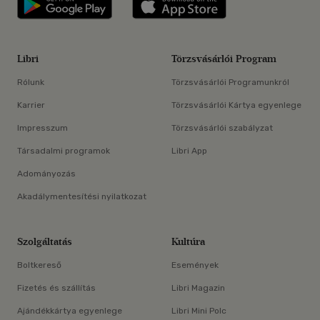
Libri
Törzsvásárlói Program
Rólunk
Törzsvásárlói Programunkról
Karrier
Törzsvásárlói Kártya egyenlege
Impresszum
Törzsvásárlói szabályzat
Társadalmi programok
Libri App
Adományozás
Akadálymentesítési nyilatkozat
Szolgáltatás
Kultúra
Boltkereső
Események
Fizetés és szállítás
Libri Magazin
Ajándékkártya egyenlege
Libri Mini Polc