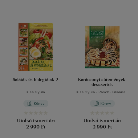
Saláták és hidegtálak 2.
Karácsonyi sütemények,
desszertek
Kiss Gyula
Kiss Gyula
-
Pasch Julianna
-
Szepessy Vilma
Könyv
Könyv
Utolsó ismert ár:
Utolsó ismert ár:
2 990 Ft
2 990 Ft