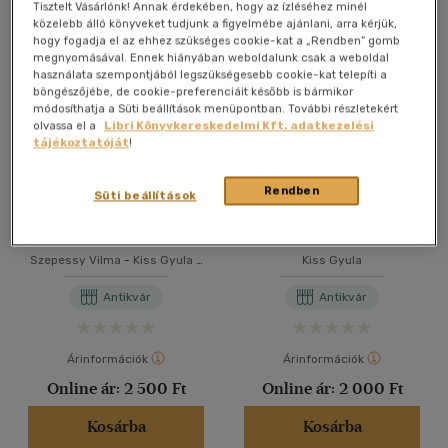
Összesen
6
db
Tisztelt Vásárlónk! Annak érdekében, hogy az ízléséhez minél
közelebb álló könyveket tudjunk a figyelmébe ajánlani, arra kérjük,
40 db / oldal
hogy fogadja el az ehhez szükséges cookie-kat a „Rendben” gomb
megnyomásával. Ennek hiányában weboldalunk csak a weboldal
használata szempontjából legszükségesebb cookie-kat telepíti a
böngészőjébe, de cookie-preferenciáit később is bármikor
Alkalmaz
módosíthatja a Süti beállítások menüpontban. További részletekért
olvassa el a
Libri Könyvkereskedelmi Kft. adatkezelési
tájékoztatóját
!
Rendben
Süti beállítások
Levesek
A szifilisreakciók elmélete
és módszerei
Szepessy Vilma
-
Kiss Gyula
-
Kiss Gyula
Szabó Tamás
Antikvár
Antikvár
Árinformációk
Árinformációk
Online ár:
2 500 Ft
Online ár:
2 000 Ft
Kosárba
Kosárba