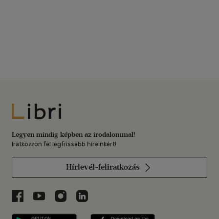
Libri
Legyen mindig képben az irodalommal!
Iratkozzon fel legfrissebb híreinkért!
Hírlevél-feliratkozás
Libri a Facebookon
Libri a Youtube-on
Libri az Instagramon
Libri a LinkedInen
Libri applikáció Szerezd meg: Google P
Libri applikáció 