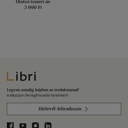
Utolsó ismert ár:
2 990 Ft
Libri
Legyen mindig képben az irodalommal!
Iratkozzon fel legfrissebb híreinkért!
Hírlevél-feliratkozás
Libri a Facebookon
Libri a Youtube-on
Libri az Instagramon
Libri a LinkedInen