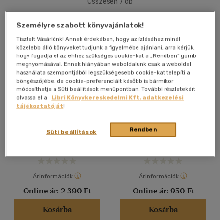
Összesen
7
db
40 db / oldal
Személyre szabott könyvajánlatok!
Tisztelt Vásárlónk! Annak érdekében, hogy az ízléséhez minél
közelebb álló könyveket tudjunk a figyelmébe ajánlani, arra kérjük,
Alkalmaz
hogy fogadja el az ehhez szükséges cookie-kat a „Rendben” gomb
megnyomásával. Ennek hiányában weboldalunk csak a weboldal
használata szempontjából legszükségesebb cookie-kat telepíti a
böngészőjébe, de cookie-preferenciáit később is bármikor
módosíthatja a Süti beállítások menüpontban. További részletekért
olvassa el a
Libri Könyvkereskedelmi Kft. adatkezelési
tájékoztatóját
!
Egy birodalom ébredése -
Lapzárta
Így élt Emich Gusztáv, az
Athenaeum vállalatcsoport
Kelen Károly
Kelen Károly
-
Miklós Gábor
-
Rendben
alapítója
Süti beállítások
N. Kósa Judit
E-könyv
Antikvár
Árinformációk
Árinformációk
Online ár:
2 390 Ft
Online ár:
950 Ft
Kosárba
Kosárba