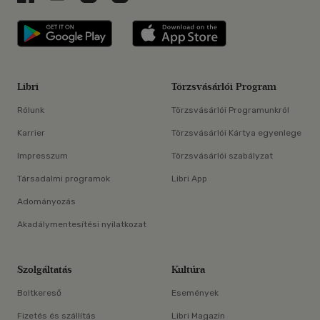
Libri applikáció Szerezd meg: Google P
Libri applikáció 
Libri
Törzsvásárlói Program
Rólunk
Törzsvásárlói Programunkról
Karrier
Törzsvásárlói Kártya egyenlege
Impresszum
Törzsvásárlói szabályzat
Társadalmi programok
Libri App
Adományozás
Akadálymentesítési nyilatkozat
Szolgáltatás
Kultúra
Boltkereső
Események
Fizetés és szállítás
Libri Magazin