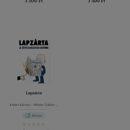
3 500 Ft
3 499 Ft
Lapzárta
Kelen Károly
-
Miklós Gábor
-
N. Kósa Judit
Könyv