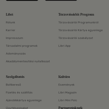
Libri
Törzsvásárlói Program
Rólunk
Törzsvásárlói Programunkról
Karrier
Törzsvásárlói Kártya egyenlege
Impresszum
Törzsvásárlói szabályzat
Társadalmi programok
Libri App
Adományozás
Akadálymentesítési nyilatkozat
Szolgáltatás
Kultúra
Boltkereső
Események
Fizetés és szállítás
Libri Magazin
Ajándékkártya egyenlege
Libri Mini Polc
Partnereinknek
Ügyfélszolgálat