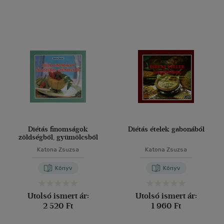
Diétás finomságok
Diétás ételek gabonából
zöldségből, gyümölcsből
Katona Zsuzsa
Katona Zsuzsa
Könyv
Könyv
Utolsó ismert ár:
Utolsó ismert ár:
2 520 Ft
1 960 Ft