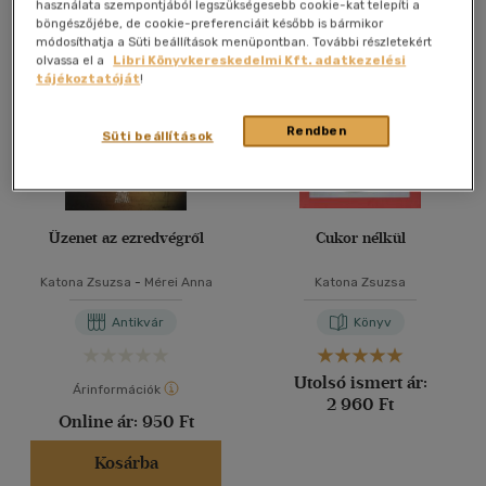
Összesen
4
db
használata szempontjából legszükségesebb cookie-kat telepíti a
böngészőjébe, de cookie-preferenciáit később is bármikor
40 db / oldal
módosíthatja a Süti beállítások menüpontban. További részletekért
olvassa el a
Libri Könyvkereskedelmi Kft. adatkezelési
tájékoztatóját
!
Alkalmaz
Rendben
Süti beállítások
Üzenet az ezredvégről
Cukor nélkül
Katona Zsuzsa
-
Mérei Anna
Katona Zsuzsa
Antikvár
Könyv
Utolsó ismert ár:
Árinformációk
2 960 Ft
Online ár:
950 Ft
Kosárba