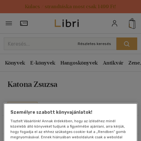
Kulacs / strandtáska most csak 1499 Ft!
Rendezés
Törzsvásárlói Kártya adatai
Rendezés
Kiadás éve szerint csökkenő
Részletes keresés
Kiadás éve szerint növekvő
Ár szerint csökkenő
Könyvek
E-könyvek
Hangoskönyvek
Antikvár
Zene,
Ár szerint növekvő
Katona Zsuzsa
Eladott darabszám szerint csökkenő
Eladott darabszám szerint növekvő
Cím szerint A-Z
Művei
Személyre szabott könyvajánlatok!
Szerző szerint A-Z
Tisztelt Vásárlónk! Annak érdekében, hogy az ízléséhez minél
Szűrés
Rendezés
közelebb álló könyveket tudjunk a figyelmébe ajánlani, arra kérjük,
Megjelenítés
hogy fogadja el az ehhez szükséges cookie-kat a „Rendben” gomb
megnyomásával. Ennek hiányában weboldalunk csak a weboldal
20 db / oldal