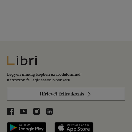
Libri
Legyen mindig képben az irodalommal!
Iratkozzon fel legfrissebb híreinkért!
Hírlevél-feliratkozás
Libri a Facebookon
Libri a Youtube-on
Libri az Instagramon
Libri a LinkedInen
Libri applikáció Szerezd meg: Google P
Libri applikáció 