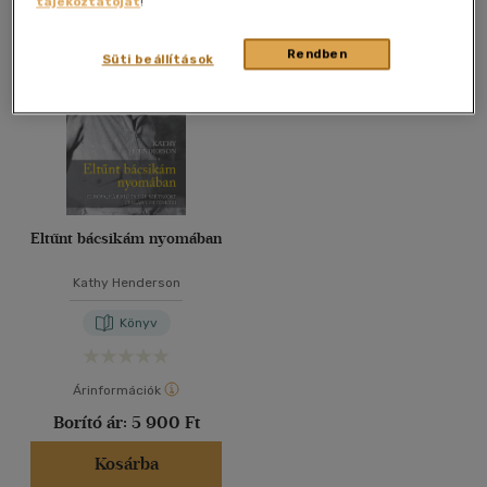
tájékoztatóját
!
Összesen
1
db
40 db / oldal
Rendben
Süti beállítások
Alkalmaz
Eltűnt bácsikám nyomában
Kathy Henderson
Könyv
Árinformációk
Borító ár:
5 900 Ft
Kosárba