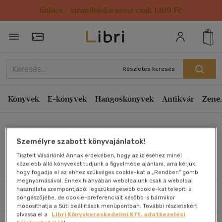
Kulacs / strandtáska most csak 1499 Ft!
Rendezés
Törzsvásárlói Kártya adatai
Rendezés
Kiadás éve szerint csökkenő
Részletes keresés
Kiadás éve szerint növekvő
Ár szerint csökkenő
Könyvek
E-könyvek
Hangoskönyvek
Antikvár
Zene,
Ár szerint növekvő
Kathy Henderson
Eladott darabszám szerint csökkenő
Személyre szabott könyvajánlatok!
Eladott darabszám szerint növekvő
Tisztelt Vásárlónk! Annak érdekében, hogy az ízléséhez minél
Cím szerint A-Z
közelebb álló könyveket tudjunk a figyelmébe ajánlani, arra kérjük,
Művei
hogy fogadja el az ehhez szükséges cookie-kat a „Rendben” gomb
Szerző szerint A-Z
megnyomásával. Ennek hiányában weboldalunk csak a weboldal
használata szempontjából legszükségesebb cookie-kat telepíti a
Szűrés
Rendezés
böngészőjébe, de cookie-preferenciáit később is bármikor
Megjelenítés
módosíthatja a Süti beállítások menüpontban. További részletekért
olvassa el a
Libri Könyvkereskedelmi Kft. adatkezelési
20 db / oldal