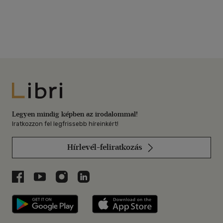
Libri
Legyen mindig képben az irodalommal!
Iratkozzon fel legfrissebb híreinkért!
Hírlevél-feliratkozás
Libri a Facebookon
Libri a Youtube-on
Libri az Instagramon
Libri a LinkedInen
Libri applikáció Szerezd meg: Google P
Libri applikáció 