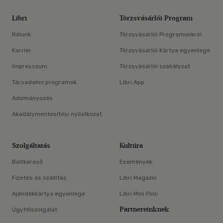
Libri
Törzsvásárlói Program
Rólunk
Törzsvásárlói Programunkról
Karrier
Törzsvásárlói Kártya egyenlege
Impresszum
Törzsvásárlói szabályzat
Társadalmi programok
Libri App
Adományozás
Akadálymentesítési nyilatkozat
Szolgáltatás
Kultúra
Boltkereső
Események
Fizetés és szállítás
Libri Magazin
Ajándékkártya egyenlege
Libri Mini Polc
Partnereinknek
Ügyfélszolgálat