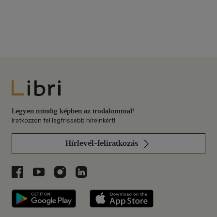
Libri
Legyen mindig képben az irodalommal!
Iratkozzon fel legfrissebb híreinkért!
Hírlevél-feliratkozás
Libri a Facebookon
Libri a Youtube-on
Libri az Instagramon
Libri a LinkedInen
Libri applikáció Szerezd meg: Google P
Libri applikáció 