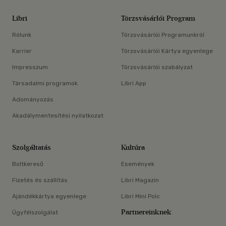
Libri
Törzsvásárlói Program
Rólunk
Törzsvásárlói Programunkról
Karrier
Törzsvásárlói Kártya egyenlege
Impresszum
Törzsvásárlói szabályzat
Társadalmi programok
Libri App
Adományozás
Akadálymentesítési nyilatkozat
Szolgáltatás
Kultúra
Boltkereső
Események
Fizetés és szállítás
Libri Magazin
Ajándékkártya egyenlege
Libri Mini Polc
Partnereinknek
Ügyfélszolgálat