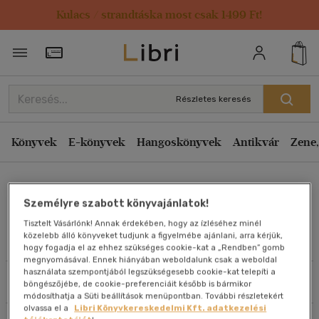
Kulacs / strandtáska most csak 1499 Ft!
Rendezés
Törzsvásárlói Kártya adatai
Rendezés
Kiadás éve szerint csökkenő
Részletes keresés
Kiadás éve szerint növekvő
Ár szerint csökkenő
Könyvek
E-könyvek
Hangoskönyvek
Antikvár
Zene,
Ár szerint növekvő
Kate Rebecca Leach
Eladott darabszám szerint csökkenő
Személyre szabott könyvajánlatok!
Eladott darabszám szerint növekvő
Tisztelt Vásárlónk! Annak érdekében, hogy az ízléséhez minél
Cím szerint A-Z
közelebb álló könyveket tudjunk a figyelmébe ajánlani, arra kérjük,
Művei
hogy fogadja el az ehhez szükséges cookie-kat a „Rendben” gomb
Szerző szerint A-Z
megnyomásával. Ennek hiányában weboldalunk csak a weboldal
használata szempontjából legszükségesebb cookie-kat telepíti a
Szűrés
Rendezés
böngészőjébe, de cookie-preferenciáit később is bármikor
Megjelenítés
módosíthatja a Süti beállítások menüpontban. További részletekért
olvassa el a
Libri Könyvkereskedelmi Kft. adatkezelési
20 db / oldal