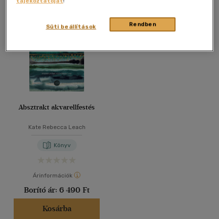
tájékoztatóját
!
Összesen
1
db
40 db / oldal
Rendben
Süti beállítások
Alkalmaz
Absztrakt akvarellfestés
Kate Rebecca Leach
Könyv
Árinformációk
Borító ár:
6 490 Ft
Kosárba