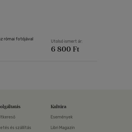
Kártya
Vallás, mitológia
m
Képeslap
és Természet
yv
Naptár
k
Papír, írószer
ok
z római fotójával
Utolsó ismert ár:
6 800 Ft
olgáltatás
Kultúra
ltkereső
Események
zetés és szállítás
Libri Magazin