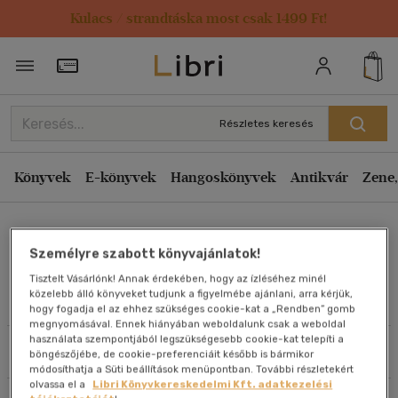
Kulacs / strandtáska most csak 1499 Ft!
Rendezés
Törzsvásárlói Kártya adatai
Rendezés
Kiadás éve szerint csökkenő
Részletes keresés
Kiadás éve szerint növekvő
Ár szerint csökkenő
Könyvek
E-könyvek
Hangoskönyvek
Antikvár
Zene,
Ár szerint növekvő
Karolien Raeymaekers
Eladott darabszám szerint csökkenő
Személyre szabott könyvajánlatok!
Eladott darabszám szerint növekvő
Tisztelt Vásárlónk! Annak érdekében, hogy az ízléséhez minél
Cím szerint A-Z
közelebb álló könyveket tudjunk a figyelmébe ajánlani, arra kérjük,
Művei
hogy fogadja el az ehhez szükséges cookie-kat a „Rendben” gomb
Szerző szerint A-Z
megnyomásával. Ennek hiányában weboldalunk csak a weboldal
használata szempontjából legszükségesebb cookie-kat telepíti a
Szűrés
Rendezés
böngészőjébe, de cookie-preferenciáit később is bármikor
Megjelenítés
módosíthatja a Süti beállítások menüpontban. További részletekért
olvassa el a
Libri Könyvkereskedelmi Kft. adatkezelési
20 db / oldal