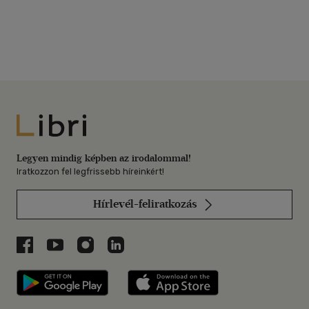
Libri
Legyen mindig képben az irodalommal!
Iratkozzon fel legfrissebb híreinkért!
Hírlevél-feliratkozás
Libri a Facebookon
Libri a Youtube-on
Libri az Instagramon
Libri a LinkedInen
Libri applikáció Szerezd meg: Google P
Libri applikáció 