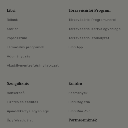
Libri
Törzsvásárlói Program
Rólunk
Törzsvásárlói Programunkról
Karrier
Törzsvásárlói Kártya egyenlege
Impresszum
Törzsvásárlói szabályzat
Társadalmi programok
Libri App
Adományozás
Akadálymentesítési nyilatkozat
Szolgáltatás
Kultúra
Boltkereső
Események
Fizetés és szállítás
Libri Magazin
Ajándékkártya egyenlege
Libri Mini Polc
Partnereinknek
Ügyfélszolgálat