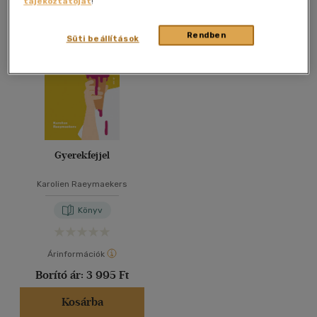
tájékoztatóját
!
Összesen
1
db
40 db / oldal
Rendben
Süti beállítások
Alkalmaz
Gyerekfejjel
Karolien Raeymaekers
Könyv
Árinformációk
Borító ár:
3 995 Ft
Kosárba