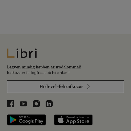
Libri
Legyen mindig képben az irodalommal!
Iratkozzon fel legfrissebb híreinkért!
Hírlevél-feliratkozás
Libri a Facebookon
Libri a Youtube-on
Libri az Instagramon
Libri a LinkedInen
Libri applikáció Szerezd meg: Google P
Libri applikáció 