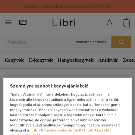
Kulacs / strandtáska most csak 1499 Ft!
Rendezés
Törzsvásárlói Kártya adatai
Rendezés
Kiadás éve szerint csökkenő
Részletes keresés
Kiadás éve szerint növekvő
Ár szerint csökkenő
Könyvek
E-könyvek
Hangoskönyvek
Antikvár
Zene,
Ár szerint növekvő
Kangyal András
Eladott darabszám szerint csökkenő
Személyre szabott könyvajánlatok!
Eladott darabszám szerint növekvő
Tisztelt Vásárlónk! Annak érdekében, hogy az ízléséhez minél
Cím szerint A-Z
közelebb álló könyveket tudjunk a figyelmébe ajánlani, arra kérjük,
Művei
hogy fogadja el az ehhez szükséges cookie-kat a „Rendben” gomb
Szerző szerint A-Z
megnyomásával. Ennek hiányában weboldalunk csak a weboldal
használata szempontjából legszükségesebb cookie-kat telepíti a
Szűrés
Rendezés
böngészőjébe, de cookie-preferenciáit később is bármikor
Megjelenítés
módosíthatja a Süti beállítások menüpontban. További részletekért
olvassa el a
Libri Könyvkereskedelmi Kft. adatkezelési
20 db / oldal