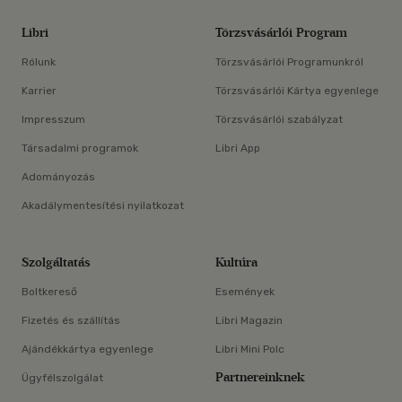
Libri
Törzsvásárlói Program
Rólunk
Törzsvásárlói Programunkról
Karrier
Törzsvásárlói Kártya egyenlege
Impresszum
Törzsvásárlói szabályzat
Társadalmi programok
Libri App
Adományozás
Akadálymentesítési nyilatkozat
Szolgáltatás
Kultúra
Boltkereső
Események
Fizetés és szállítás
Libri Magazin
Ajándékkártya egyenlege
Libri Mini Polc
Partnereinknek
Ügyfélszolgálat