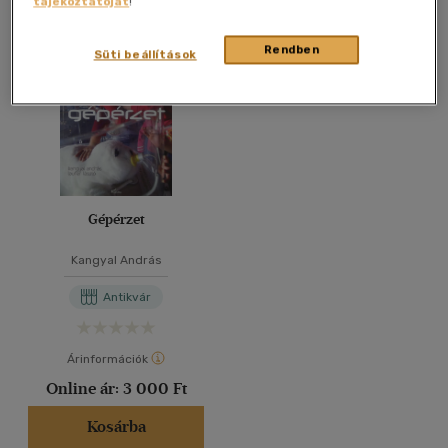
tájékoztatóját
!
Összesen
1
db
40 db / oldal
Rendben
Süti beállítások
Alkalmaz
Gépérzet
Kangyal András
Antikvár
Árinformációk
Online ár:
3 000 Ft
Kosárba