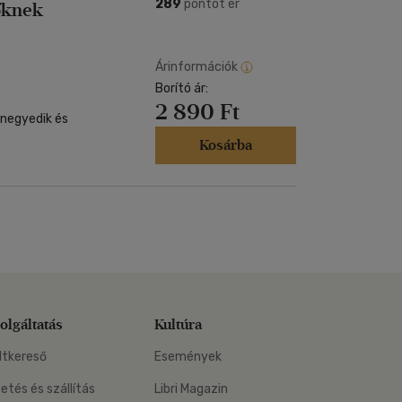
Kártya
289
pontot ér
őknek
m
Képeslap
és Természet
yv
Naptár
Árinformációk
k
Borító ár:
Papír, írószer
2 890 Ft
ok
 negyedik és
Kosárba
olgáltatás
Kultúra
ltkereső
Események
zetés és szállítás
Libri Magazin