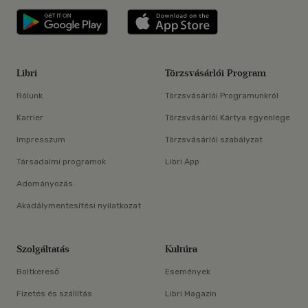
Libri applikáció Szerezd meg: Google P
Libri applikáció 
Libri
Törzsvásárlói Program
Rólunk
Törzsvásárlói Programunkról
Karrier
Törzsvásárlói Kártya egyenlege
Impresszum
Törzsvásárlói szabályzat
Társadalmi programok
Libri App
Adományozás
Akadálymentesítési nyilatkozat
Szolgáltatás
Kultúra
Boltkereső
Események
Fizetés és szállítás
Libri Magazin