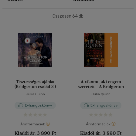
40 db / oldal
Összesen
64
db
Alkalmaz
Tisztességes ajánlat
A vikomt, aki engem
(Bridgerton család 3.)
szeretett - A Bridgerton
család 2.
Julia Quinn
Julia Quinn
E-hangoskönyv
E-hangoskönyv
Árinformációk
Árinformációk
Kiadói ár:
3 890 Ft
Kiadói ár:
3 890 Ft