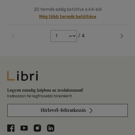
20 termék eddig betöltve a 64-ből
Még több termék betöltése
/ 4
Libri
Legyen mindig képben az irodalommal!
Iratkozzon fel legfrissebb híreinkért!
Hírlevél-feliratkozás
Libri a Facebookon
Libri a Youtube-on
Libri az Instagramon
Libri a LinkedInen