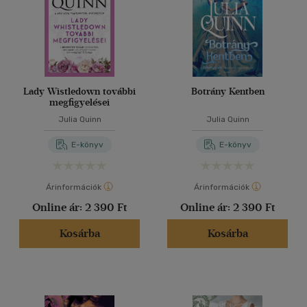
Lady Wistledown további
Botrány Kentben
megfigyelései
Julia Quinn
Julia Quinn
E-könyv
E-könyv
Árinformációk
Árinformációk
Online ár:
2 390 Ft
Online ár:
2 390 Ft
Kosárba
Kosárba