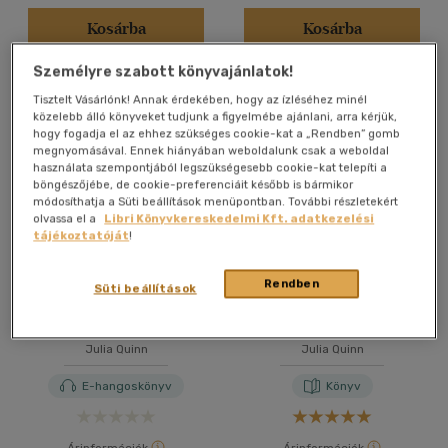
Kosárba
Kosárba
Személyre szabott könyvajánlatok!
Tisztelt Vásárlónk! Annak érdekében, hogy az ízléséhez minél
közelebb álló könyveket tudjunk a figyelmébe ajánlani, arra kérjük,
hogy fogadja el az ehhez szükséges cookie-kat a „Rendben” gomb
megnyomásával. Ennek hiányában weboldalunk csak a weboldal
használata szempontjából legszükségesebb cookie-kat telepíti a
böngészőjébe, de cookie-preferenciáit később is bármikor
módosíthatja a Süti beállítások menüpontban. További részletekért
olvassa el a
Libri Könyvkereskedelmi Kft. adatkezelési
tájékoztatóját
!
Rendben
Süti beállítások
A herceg és én - A
Mr. Bridgerton csábítása
Bridgerton család 1.
(filmes borítóval)
Julia Quinn
Julia Quinn
E-hangoskönyv
Könyv