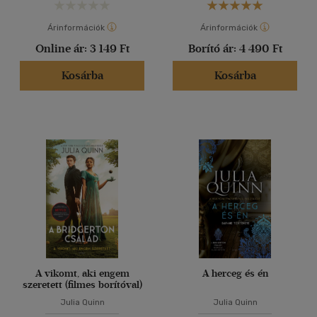
Árinformációk
Árinformációk
Online ár:
3 149 Ft
Borító ár:
4 490 Ft
Kosárba
Kosárba
A vikomt, aki engem
A herceg és én
szeretett (filmes borítóval)
Julia Quinn
Julia Quinn