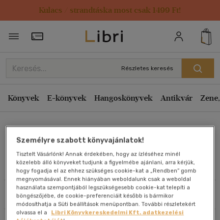
Kulacs / strandtáska most csak 1499 Ft!
Rendezés
Törzsvásárlói Kártya adatai
Rendezés
Kiadás éve szerint csökkenő
Részletes keresés
Kiadás éve szerint növekvő
Ár szerint csökkenő
Könyvek
E-könyvek
Hangoskönyvek
Antikvár
Zene,
Ár szerint növekvő
Juan Carlos Moreno
Eladott darabszám szerint csökkenő
Személyre szabott könyvajánlatok!
Eladott darabszám szerint növekvő
Tisztelt Vásárlónk! Annak érdekében, hogy az ízléséhez minél
Cím szerint A-Z
közelebb álló könyveket tudjunk a figyelmébe ajánlani, arra kérjük,
Művei
hogy fogadja el az ehhez szükséges cookie-kat a „Rendben” gomb
Szerző szerint A-Z
megnyomásával. Ennek hiányában weboldalunk csak a weboldal
használata szempontjából legszükségesebb cookie-kat telepíti a
Szűrés
Rendezés
böngészőjébe, de cookie-preferenciáit később is bármikor
Megjelenítés
módosíthatja a Süti beállítások menüpontban. További részletekért
olvassa el a
Libri Könyvkereskedelmi Kft. adatkezelési
20 db / oldal