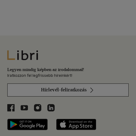
Libri
Legyen mindig képben az irodalommal!
Iratkozzon fel legfrissebb híreinkért!
Hírlevél-feliratkozás
Libri a Facebookon
Libri a Youtube-on
Libri az Instagramon
Libri a LinkedInen
Libri applikáció Szerezd meg: Google P
Libri applikáció 