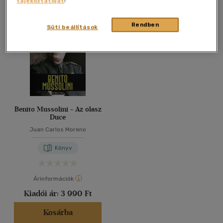
tájékoztatóját
!
Összesen
1
db
40 db / oldal
Rendben
Süti beállítások
Alkalmaz
Benito Mussolini - Az olasz
Duce
Juan Carlos Moreno
Könyv
Árinformációk
Kiadói ár:
3 990 Ft
Kosárba