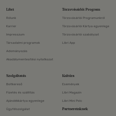
Libri
Törzsvásárlói Program
Rólunk
Törzsvásárlói Programunkról
Karrier
Törzsvásárlói Kártya egyenlege
Impresszum
Törzsvásárlói szabályzat
Társadalmi programok
Libri App
Adományozás
Akadálymentesítési nyilatkozat
Szolgáltatás
Kultúra
Boltkereső
Események
Fizetés és szállítás
Libri Magazin
Ajándékkártya egyenlege
Libri Mini Polc
Partnereinknek
Ügyfélszolgálat