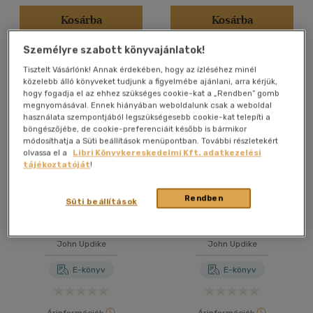
Kosárba
Kosárba
Személyre szabott könyvajánlatok!
Tisztelt Vásárlónk! Annak érdekében, hogy az ízléséhez minél
közelebb álló könyveket tudjunk a figyelmébe ajánlani, arra kérjük,
hogy fogadja el az ehhez szükséges cookie-kat a „Rendben” gomb
megnyomásával. Ennek hiányában weboldalunk csak a weboldal
használata szempontjából legszükségesebb cookie-kat telepíti a
böngészőjébe, de cookie-preferenciáit később is bármikor
módosíthatja a Süti beállítások menüpontban. További részletekért
olvassa el a
Libri Könyvkereskedelmi Kft. adatkezelési
tájékoztatóját
!
Rendben
Süti beállítások
Nyúlszív
A kentaur
John Updike
John Updike
E-könyv
E-könyv