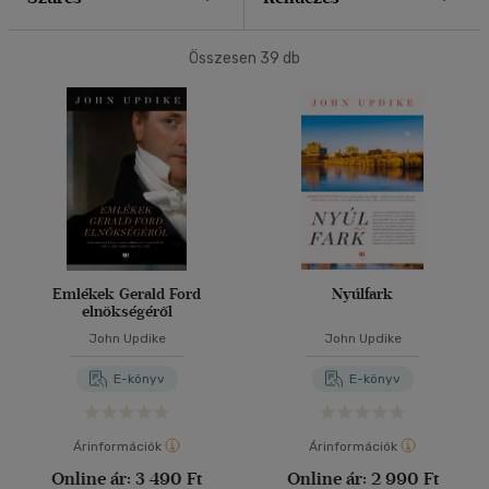
40 db / oldal
Összesen
39
db
Alkalmaz
Emlékek Gerald Ford
Nyúlfark
elnökségéről
John Updike
John Updike
E-könyv
E-könyv
Árinformációk
Árinformációk
Online ár:
3 490 Ft
Online ár:
2 990 Ft