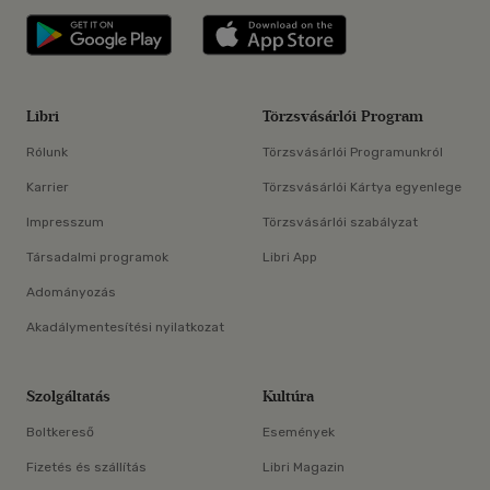
Libri applikáció Szerezd meg: Google P
Libri applikáció 
Libri
Törzsvásárlói Program
Rólunk
Törzsvásárlói Programunkról
Karrier
Törzsvásárlói Kártya egyenlege
Impresszum
Törzsvásárlói szabályzat
Társadalmi programok
Libri App
Adományozás
Akadálymentesítési nyilatkozat
Szolgáltatás
Kultúra
Boltkereső
Események
Fizetés és szállítás
Libri Magazin