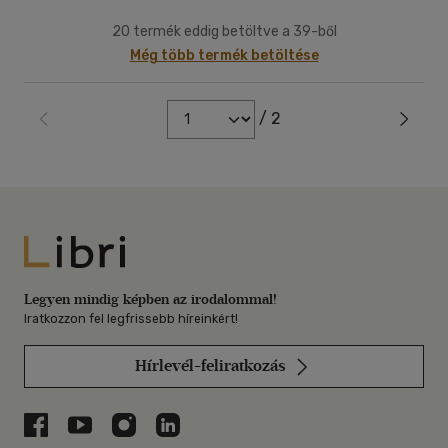
20 termék eddig betöltve a 39-ből
Még több termék betöltése
/ 2
Libri
Legyen mindig képben az irodalommal!
Iratkozzon fel legfrissebb híreinkért!
Hírlevél-feliratkozás
Libri a Facebookon
Libri a Youtube-on
Libri az Instagramon
Libri a LinkedInen