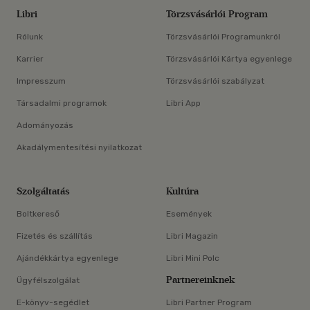
Libri
Törzsvásárlói Program
Rólunk
Törzsvásárlói Programunkról
Karrier
Törzsvásárlói Kártya egyenlege
Impresszum
Törzsvásárlói szabályzat
Társadalmi programok
Libri App
Adományozás
Akadálymentesítési nyilatkozat
Szolgáltatás
Kultúra
Boltkereső
Események
Fizetés és szállítás
Libri Magazin
Ajándékkártya egyenlege
Libri Mini Polc
Partnereinknek
Ügyfélszolgálat
E-könyv-segédlet
Libri Partner Program