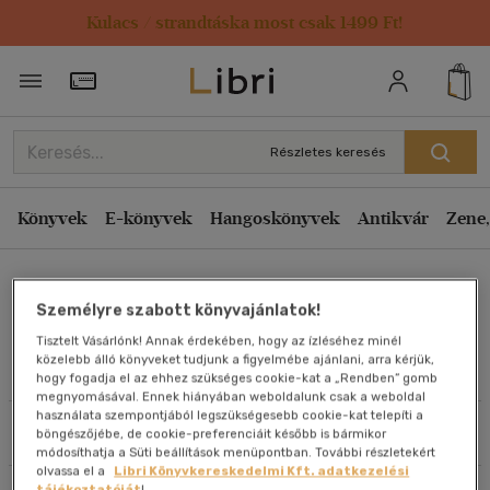
Kulacs / strandtáska most csak 1499 Ft!
Rendezés
Törzsvásárlói Kártya adatai
Rendezés
Kiadás éve szerint csökkenő
Részletes keresés
Kiadás éve szerint növekvő
Ár szerint csökkenő
Könyvek
E-könyvek
Hangoskönyvek
Antikvár
Zene,
Ár szerint növekvő
John Sharp
Eladott darabszám szerint csökkenő
Személyre szabott könyvajánlatok!
Eladott darabszám szerint növekvő
Tisztelt Vásárlónk! Annak érdekében, hogy az ízléséhez minél
Cím szerint A-Z
közelebb álló könyveket tudjunk a figyelmébe ajánlani, arra kérjük,
Művei
hogy fogadja el az ehhez szükséges cookie-kat a „Rendben” gomb
Szerző szerint A-Z
megnyomásával. Ennek hiányában weboldalunk csak a weboldal
használata szempontjából legszükségesebb cookie-kat telepíti a
Szűrés
Rendezés
böngészőjébe, de cookie-preferenciáit később is bármikor
Megjelenítés
módosíthatja a Süti beállítások menüpontban. További részletekért
olvassa el a
Libri Könyvkereskedelmi Kft. adatkezelési
20 db / oldal
tájékoztatóját
!