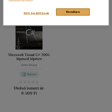
Összesen
1
db
40 db / oldal
Rendben
Süti beállítások
Alkalmaz
Microsoft Visual C# 2005
lépésről lépésre
John Sharp
Könyv
Utolsó ismert ár:
8 500 Ft