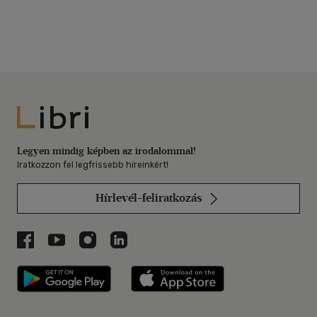
Libri
Legyen mindig képben az irodalommal!
Iratkozzon fel legfrissebb híreinkért!
Hírlevél-feliratkozás
Libri a Facebookon
Libri a Youtube-on
Libri az Instagramon
Libri a LinkedInen
Libri applikáció Szerezd meg: Google P
Libri applikáció 