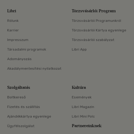
Libri
Törzsvásárlói Program
Rólunk
Törzsvásárlói Programunkról
Karrier
Törzsvásárlói Kártya egyenlege
Impresszum
Törzsvásárlói szabályzat
Társadalmi programok
Libri App
Adományozás
Akadálymentesítési nyilatkozat
Szolgáltatás
Kultúra
Boltkereső
Események
Fizetés és szállítás
Libri Magazin
Ajándékkártya egyenlege
Libri Mini Polc
Partnereinknek
Ügyfélszolgálat