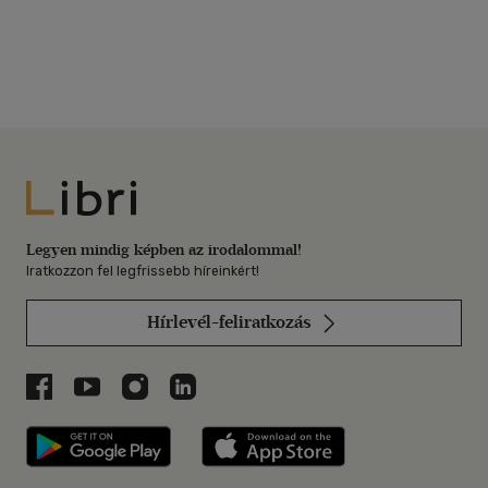
Libri
Legyen mindig képben az irodalommal!
Iratkozzon fel legfrissebb híreinkért!
Hírlevél-feliratkozás
Libri a Facebookon
Libri a Youtube-on
Libri az Instagramon
Libri a LinkedInen
Libri applikáció Szerezd meg: Google P
Libri applikáció 