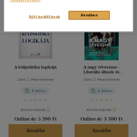
tájékoztatóját
!
Összesen
2
db
40 db / oldal
Rendben
Süti beállítások
Alkalmaz
A külpolitika logikája
A nagy téveszme -
Liberális álmok és
nemzetközi realitások
John J. Mearsheimer
John J. Mearsheimer
E-könyv
E-könyv
Árinformációk
Árinformációk
Online ár:
5 290 Ft
Online ár:
3 390 Ft
Kosárba
Kosárba