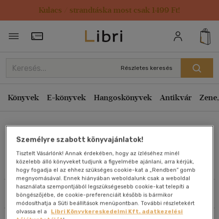
Kulacs / strandtáska most csak 1499 Ft!
Rendezés
Törzsvásárlói Kártya adatai
Rendezés
Kiadás éve szerint csökkenő
Részletes keresés
Kiadás éve szerint növekvő
Ár szerint csökkenő
Könyvek
E-könyvek
Hangoskönyvek
Antikvár
Zene,
Ár szerint növekvő
John J. Mearsheimer
Eladott darabszám szerint csökkenő
Személyre szabott könyvajánlatok!
Eladott darabszám szerint növekvő
Tisztelt Vásárlónk! Annak érdekében, hogy az ízléséhez minél
Cím szerint A-Z
közelebb álló könyveket tudjunk a figyelmébe ajánlani, arra kérjük,
Művei
hogy fogadja el az ehhez szükséges cookie-kat a „Rendben” gomb
Szerző szerint A-Z
megnyomásával. Ennek hiányában weboldalunk csak a weboldal
használata szempontjából legszükségesebb cookie-kat telepíti a
Szűrés
Rendezés
böngészőjébe, de cookie-preferenciáit később is bármikor
Megjelenítés
módosíthatja a Süti beállítások menüpontban. További részletekért
olvassa el a
Libri Könyvkereskedelmi Kft. adatkezelési
20 db / oldal