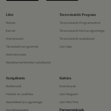
Libri
Törzsvásárlói Program
Rólunk
Törzsvásárlói Programunkról
Karrier
Törzsvásárlói Kártya egyenlege
Impresszum
Törzsvásárlói szabályzat
Társadalmi programok
Libri App
Adományozás
Akadálymentesítési nyilatkozat
Szolgáltatás
Kultúra
Boltkereső
Események
Fizetés és szállítás
Libri Magazin
Ajándékkártya egyenlege
Libri Mini Polc
Partnereinknek
Ügyfélszolgálat