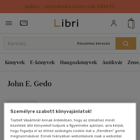
Kulacs / strandtáska most csak 1499 Ft!
Rendezés
Törzsvásárlói Kártya adatai
Rendezés
Kiadás éve szerint csökkenő
Részletes keresés
Kiadás éve szerint növekvő
Ár szerint csökkenő
Könyvek
E-könyvek
Hangoskönyvek
Antikvár
Zene,
Ár szerint növekvő
John E. Gedo
Eladott darabszám szerint csökkenő
Eladott darabszám szerint növekvő
Cím szerint A-Z
Művei
Személyre szabott könyvajánlatok!
Szerző szerint A-Z
Tisztelt Vásárlónk! Annak érdekében, hogy az ízléséhez minél
Szűrés
Rendezés
közelebb álló könyveket tudjunk a figyelmébe ajánlani, arra kérjük,
Megjelenítés
hogy fogadja el az ehhez szükséges cookie-kat a „Rendben” gomb
megnyomásával. Ennek hiányában weboldalunk csak a weboldal
20 db / oldal