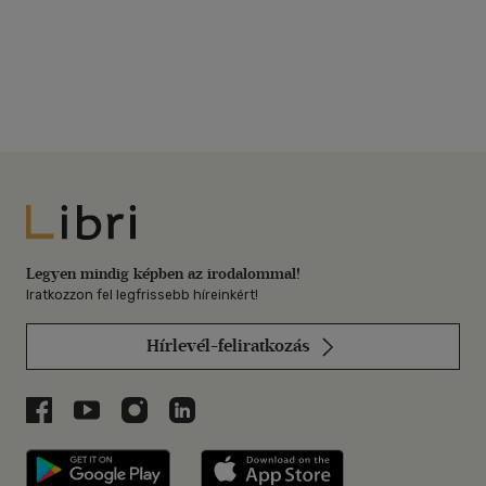
Libri
Legyen mindig képben az irodalommal!
Iratkozzon fel legfrissebb híreinkért!
Hírlevél-feliratkozás
Libri a Facebookon
Libri a Youtube-on
Libri az Instagramon
Libri a LinkedInen
Libri applikáció Szerezd meg: Google P
Libri applikáció 