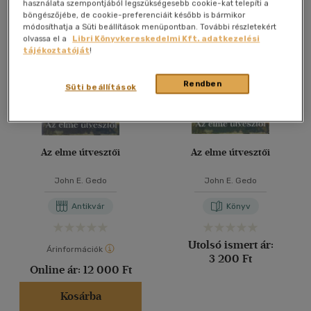
Összesen
3
db
használata szempontjából legszükségesebb cookie-kat telepíti a
böngészőjébe, de cookie-preferenciáit később is bármikor
40 db / oldal
módosíthatja a Süti beállítások menüpontban. További részletekért
olvassa el a
Libri Könyvkereskedelmi Kft. adatkezelési
tájékoztatóját
!
Alkalmaz
Rendben
Süti beállítások
Az elme útvesztői
Az elme útvesztői
John E. Gedo
John E. Gedo
Antikvár
Könyv
Utolsó ismert ár:
Árinformációk
3 200 Ft
Online ár:
12 000 Ft
Kosárba