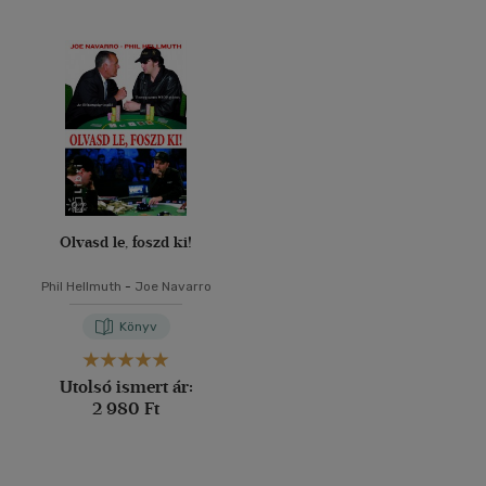
Olvasd le, foszd ki!
Phil Hellmuth
-
Joe Navarro
Könyv
Utolsó ismert ár:
2 980 Ft