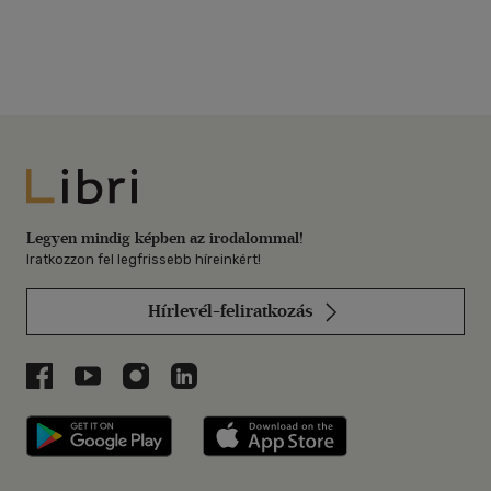
Libri
Legyen mindig képben az irodalommal!
Iratkozzon fel legfrissebb híreinkért!
Hírlevél-feliratkozás
Libri a Facebookon
Libri a Youtube-on
Libri az Instagramon
Libri a LinkedInen
Libri applikáció Szerezd meg: Google P
Libri applikáció 