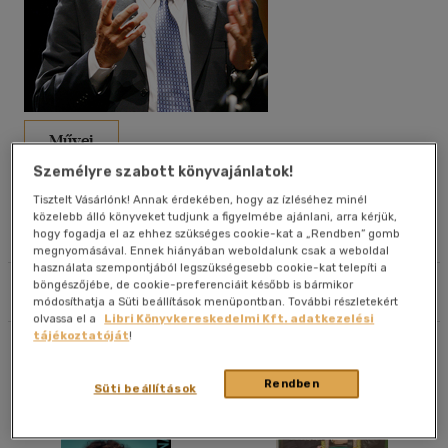
40 db / oldal
Alkalmaz
Művei
Személyre szabott könyvajánlatok!
Életrajz
Tisztelt Vásárlónk! Annak érdekében, hogy az ízléséhez minél
közelebb álló könyveket tudjunk a figyelmébe ajánlani, arra kérjük,
hogy fogadja el az ehhez szükséges cookie-kat a „Rendben” gomb
Olvasói vélemények
megnyomásával. Ennek hiányában weboldalunk csak a weboldal
használata szempontjából legszükségesebb cookie-kat telepíti a
böngészőjébe, de cookie-preferenciáit később is bármikor
Szűrés
Rendezés
módosíthatja a Süti beállítások menüpontban. További részletekért
olvassa el a
Libri Könyvkereskedelmi Kft. adatkezelési
tájékoztatóját
!
Összesen
9
db
Rendben
Süti beállítások