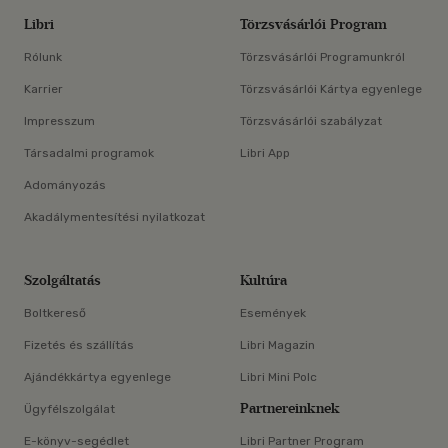
Libri
Törzsvásárlói Program
Rólunk
Törzsvásárlói Programunkról
Karrier
Törzsvásárlói Kártya egyenlege
Impresszum
Törzsvásárlói szabályzat
Társadalmi programok
Libri App
Adományozás
Akadálymentesítési nyilatkozat
Szolgáltatás
Kultúra
Boltkereső
Események
Fizetés és szállítás
Libri Magazin
Ajándékkártya egyenlege
Libri Mini Polc
Partnereinknek
Ügyfélszolgálat
E-könyv-segédlet
Libri Partner Program