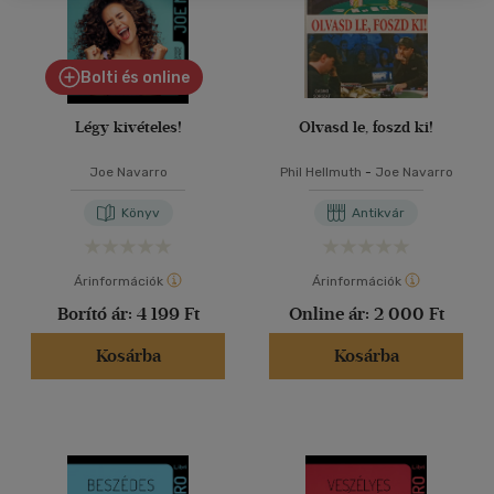
Bolti és online
Légy kivételes!
Olvasd le, foszd ki!
Joe Navarro
Phil Hellmuth
-
Joe Navarro
Könyv
Antikvár
Árinformációk
Árinformációk
Borító ár:
4 199 Ft
Online ár:
2 000 Ft
Kosárba
Kosárba