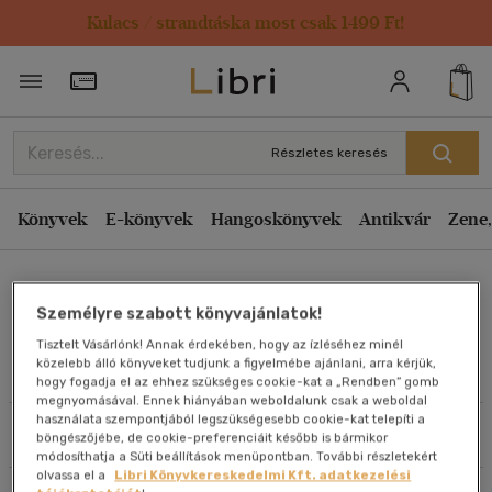
Kulacs / strandtáska most csak 1499 Ft!
Rendezés
Törzsvásárlói Kártya adatai
Rendezés
Kiadás éve szerint csökkenő
Részletes keresés
Kiadás éve szerint növekvő
Ár szerint csökkenő
Könyvek
E-könyvek
Hangoskönyvek
Antikvár
Zene,
Ár szerint növekvő
Jenni L. Walsh
Eladott darabszám szerint csökkenő
Személyre szabott könyvajánlatok!
Eladott darabszám szerint növekvő
Tisztelt Vásárlónk! Annak érdekében, hogy az ízléséhez minél
Cím szerint A-Z
közelebb álló könyveket tudjunk a figyelmébe ajánlani, arra kérjük,
Művei
hogy fogadja el az ehhez szükséges cookie-kat a „Rendben” gomb
Szerző szerint A-Z
megnyomásával. Ennek hiányában weboldalunk csak a weboldal
használata szempontjából legszükségesebb cookie-kat telepíti a
Szűrés
Rendezés
böngészőjébe, de cookie-preferenciáit később is bármikor
Megjelenítés
módosíthatja a Süti beállítások menüpontban. További részletekért
olvassa el a
Libri Könyvkereskedelmi Kft. adatkezelési
20 db / oldal