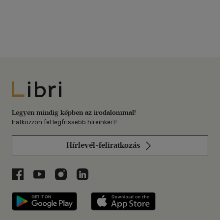
Libri
Legyen mindig képben az irodalommal!
Iratkozzon fel legfrissebb híreinkért!
Hírlevél-feliratkozás
Libri a Facebookon
Libri a Youtube-on
Libri az Instagramon
Libri a LinkedInen
Libri applikáció Szerezd meg: Google P
Libri applikáció 