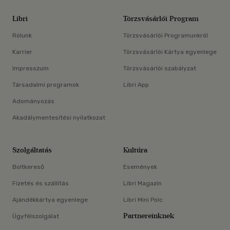
Libri
Törzsvásárlói Program
Rólunk
Törzsvásárlói Programunkról
Karrier
Törzsvásárlói Kártya egyenlege
Impresszum
Törzsvásárlói szabályzat
Társadalmi programok
Libri App
Adományozás
Akadálymentesítési nyilatkozat
Szolgáltatás
Kultúra
Boltkereső
Események
Fizetés és szállítás
Libri Magazin
Ajándékkártya egyenlege
Libri Mini Polc
Partnereinknek
Ügyfélszolgálat