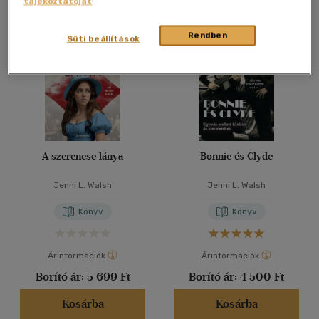
tájékoztatóját
!
Összesen
2
db
40 db / oldal
Rendben
Süti beállítások
Alkalmaz
A szerencse lánya
Bonnie és Clyde
Jenni L. Walsh
Jenni L. Walsh
Könyv
Könyv
Árinformációk
Árinformációk
Borító ár:
5 699 Ft
Borító ár:
4 500 Ft
Kosárba
Kosárba