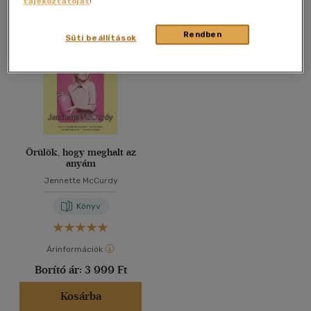
tájékoztatóját
!
Összesen
1
db
40 db / oldal
Rendben
Süti beállítások
Alkalmaz
Örülök, hogy meghalt az
anyám
Jennette McCurdy
Könyv
Árinformációk
Borító ár:
3 999 Ft
Kosárba