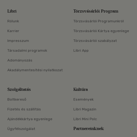
Libri
Törzsvásárlói Program
Rólunk
Törzsvásárlói Programunkról
Karrier
Törzsvásárlói Kártya egyenlege
Impresszum
Törzsvásárlói szabályzat
Társadalmi programok
Libri App
Adományozás
Akadálymentesítési nyilatkozat
Szolgáltatás
Kultúra
Boltkereső
Események
Fizetés és szállítás
Libri Magazin
Ajándékkártya egyenlege
Libri Mini Polc
Partnereinknek
Ügyfélszolgálat