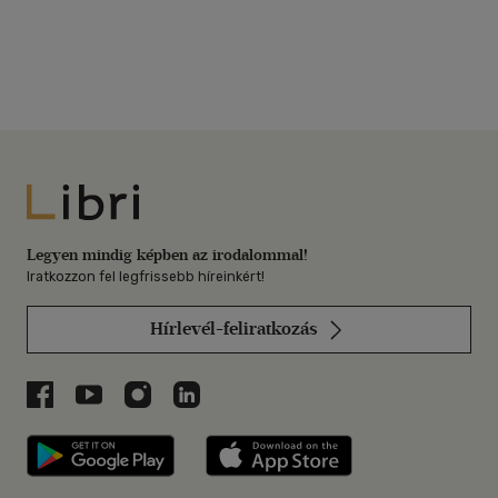
Libri
Legyen mindig képben az irodalommal!
Iratkozzon fel legfrissebb híreinkért!
Hírlevél-feliratkozás
Libri a Facebookon
Libri a Youtube-on
Libri az Instagramon
Libri a LinkedInen
Libri applikáció Szerezd meg: Google P
Libri applikáció 