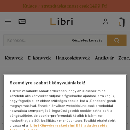
Kulacs / strandtáska most csak 1499 Ft!
Rendezés
Törzsvásárlói Kártya adatai
Rendezés
Kiadás éve szerint csökkenő
Részletes keresés
Kiadás éve szerint növekvő
Ár szerint csökkenő
Könyvek
E-könyvek
Hangoskönyvek
Antikvár
Zene,
Ár szerint növekvő
Jennette McCurdy
Eladott darabszám szerint csökkenő
Személyre szabott könyvajánlatok!
Eladott darabszám szerint növekvő
Tisztelt Vásárlónk! Annak érdekében, hogy az ízléséhez minél
Cím szerint A-Z
közelebb álló könyveket tudjunk a figyelmébe ajánlani, arra kérjük,
Művei
hogy fogadja el az ehhez szükséges cookie-kat a „Rendben” gomb
Szerző szerint A-Z
megnyomásával. Ennek hiányában weboldalunk csak a weboldal
használata szempontjából legszükségesebb cookie-kat telepíti a
Szűrés
Rendezés
böngészőjébe, de cookie-preferenciáit később is bármikor
Megjelenítés
módosíthatja a Süti beállítások menüpontban. További részletekért
olvassa el a
Libri Könyvkereskedelmi Kft. adatkezelési
20 db / oldal