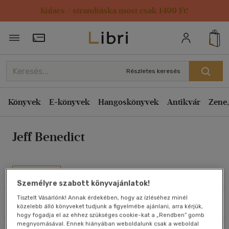
Kulacs / strandtáska most csak 1499 Ft!
Rendezés
Törzsvásárlói Kártya adatai
Rendezés
Kiadás éve szerint csökkenő
Részletes keresés
Kiadás éve szerint növekvő
Ár szerint csökkenő
Könyvek
E-könyvek
Hangoskönyvek
Antikvár
Zene,
Ár szerint növekvő
Jeff Benedict
Eladott darabszám szerint csökkenő
Eladott darabszám szerint növekvő
Cím szerint A-Z
Művei
Szerző szerint A-Z
Személyre szabott könyvajánlatok!
Tisztelt Vásárlónk! Annak érdekében, hogy az ízléséhez minél
Szűrés
Rendezés
közelebb álló könyveket tudjunk a figyelmébe ajánlani, arra kérjük,
Megjelenítés
hogy fogadja el az ehhez szükséges cookie-kat a „Rendben” gomb
megnyomásával. Ennek hiányában weboldalunk csak a weboldal
20 db / oldal