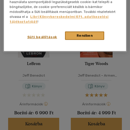
Összesen
4
db
használata szempontjából legszükségesebb cookie-kat telepíti a
böngészőjébe, de cookie-preferenciáit később is bármikor
40 db / oldal
módosíthatja a Süti beállítások menüpontban. További részletekért
olvassa el a
Libri Könyvkereskedelmi Kft. adatkezelési
tájékoztatóját
!
Alkalmaz
Rendben
Süti beállítások
LeBron
Tiger Woods
Jeff Benedict
Jeff Benedict
-
Armen
Keteyian
Könyv
Könyv
Árinformációk
Árinformációk
Borító ár:
6 990 Ft
Borító ár:
4 999 Ft
Kosárba
Kosárba