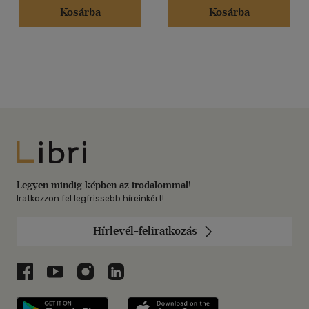
Kosárba
Kosárba
Libri
Legyen mindig képben az irodalommal!
Iratkozzon fel legfrissebb híreinkért!
Hírlevél-feliratkozás
Libri a Facebookon
Libri a Youtube-on
Libri az Instagramon
Libri a LinkedInen
Libri applikáció Szerezd meg: Google P
Libri applikáció 