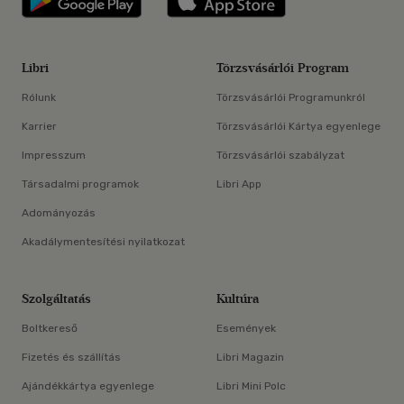
Libri
Törzsvásárlói Program
Rólunk
Törzsvásárlói Programunkról
Karrier
Törzsvásárlói Kártya egyenlege
Impresszum
Törzsvásárlói szabályzat
Társadalmi programok
Libri App
Adományozás
Akadálymentesítési nyilatkozat
Szolgáltatás
Kultúra
Boltkereső
Események
Fizetés és szállítás
Libri Magazin
Ajándékkártya egyenlege
Libri Mini Polc