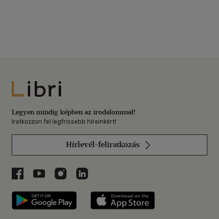
Libri
Legyen mindig képben az irodalommal!
Iratkozzon fel legfrissebb híreinkért!
Hírlevél-feliratkozás
Libri a Facebookon
Libri a Youtube-on
Libri az Instagramon
Libri a LinkedInen
Libri applikáció Szerezd meg: Google P
Libri applikáció 