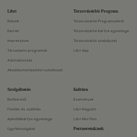
Libri
Törzsvásárlói Program
Rólunk
Törzsvásárlói Programunkról
Karrier
Törzsvásárlói Kártya egyenlege
Impresszum
Törzsvásárlói szabályzat
Társadalmi programok
Libri App
Adományozás
Akadálymentesítési nyilatkozat
Szolgáltatás
Kultúra
Boltkereső
Események
Fizetés és szállítás
Libri Magazin
Ajándékkártya egyenlege
Libri Mini Polc
Partnereinknek
Ügyfélszolgálat