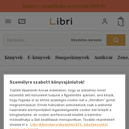
Kulacs / strandtáska most csak 1499 Ft!
Rendezés
Törzsvásárlói Kártya adatai
Rendezés
Kiadás éve szerint csökkenő
Részletes keresés
Kiadás éve szerint növekvő
Ár szerint csökkenő
Könyvek
E-könyvek
Hangoskönyvek
Antikvár
Zene,
Ár szerint növekvő
Járó György
Eladott darabszám szerint csökkenő
Személyre szabott könyvajánlatok!
Eladott darabszám szerint növekvő
Tisztelt Vásárlónk! Annak érdekében, hogy az ízléséhez minél
Cím szerint A-Z
közelebb álló könyveket tudjunk a figyelmébe ajánlani, arra kérjük,
Művei
hogy fogadja el az ehhez szükséges cookie-kat a „Rendben” gomb
Szerző szerint A-Z
megnyomásával. Ennek hiányában weboldalunk csak a weboldal
használata szempontjából legszükségesebb cookie-kat telepíti a
Szűrés
Rendezés
böngészőjébe, de cookie-preferenciáit később is bármikor
Megjelenítés
módosíthatja a Süti beállítások menüpontban. További részletekért
olvassa el a
Libri Könyvkereskedelmi Kft. adatkezelési
20 db / oldal