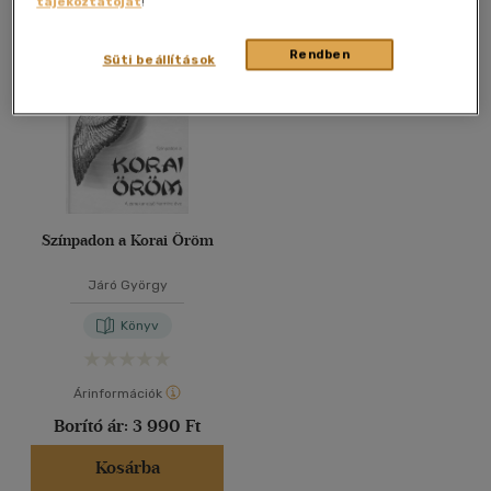
tájékoztatóját
!
Összesen
1
db
40 db / oldal
Rendben
Süti beállítások
Alkalmaz
Színpadon a Korai Öröm
Járó György
Könyv
Árinformációk
Borító ár:
3 990 Ft
Kosárba