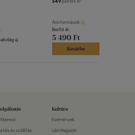
Kártya
549
pontot ér
Vallás, mitológia
m
Képeslap
és Természet
yv
Naptár
Árinformációk
k
Borító ár:
Papír, írószer
2
5 490 Ft
ok
llvilág új
Kosárba
olgáltatás
Kultúra
ltkereső
Események
zetés és szállítás
Libri Magazin