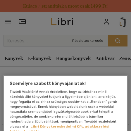
Kulacs / strandtáska most csak 1499 Ft!
Rendezés
Törzsvásárlói Kártya adatai
Rendezés
Kiadás éve szerint csökkenő
Részletes keresés
Kiadás éve szerint növekvő
Ár szerint csökkenő
Könyvek
E-könyvek
Hangoskönyvek
Antikvár
Zene,
Ár szerint növekvő
Iványi Péter
Eladott darabszám szerint csökkenő
Személyre szabott könyvajánlatok!
Eladott darabszám szerint növekvő
Tisztelt Vásárlónk! Annak érdekében, hogy az ízléséhez minél
Cím szerint A-Z
közelebb álló könyveket tudjunk a figyelmébe ajánlani, arra kérjük,
Művei
hogy fogadja el az ehhez szükséges cookie-kat a „Rendben” gomb
Szerző szerint A-Z
megnyomásával. Ennek hiányában weboldalunk csak a weboldal
használata szempontjából legszükségesebb cookie-kat telepíti a
Szűrés
Rendezés
böngészőjébe, de cookie-preferenciáit később is bármikor
Megjelenítés
módosíthatja a Süti beállítások menüpontban. További részletekért
olvassa el a
Libri Könyvkereskedelmi Kft. adatkezelési
20 db / oldal