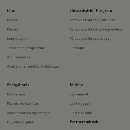
Libri
Törzsvásárlói Program
Rólunk
Törzsvásárlói Programunkról
Karrier
Törzsvásárlói Kártya egyenlege
Impresszum
Törzsvásárlói szabályzat
Társadalmi programok
Libri App
Adományozás
Akadálymentesítési nyilatkozat
Szolgáltatás
Kultúra
Boltkereső
Események
Fizetés és szállítás
Libri Magazin
Ajándékkártya egyenlege
Libri Mini Polc
Partnereinknek
Ügyfélszolgálat