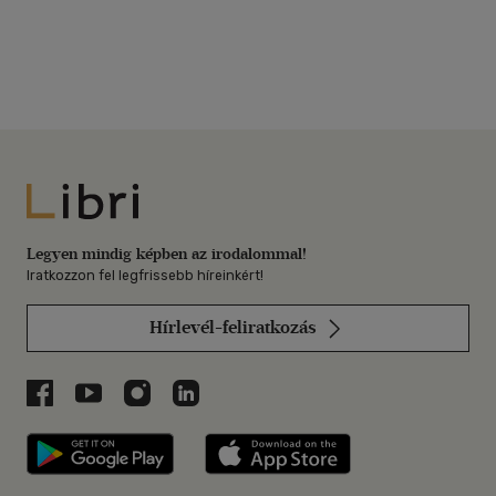
Libri
Legyen mindig képben az irodalommal!
Iratkozzon fel legfrissebb híreinkért!
Hírlevél-feliratkozás
Libri a Facebookon
Libri a Youtube-on
Libri az Instagramon
Libri a LinkedInen
Libri applikáció Szerezd meg: Google P
Libri applikáció 