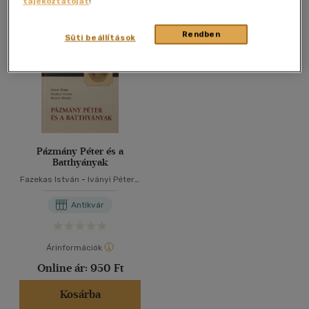
tájékoztatóját
!
Összesen
1
db
40 db / oldal
Rendben
Süti beállítások
Alkalmaz
Pázmány Péter és a
Batthyányak
Fazekas István
-
Iványi Péter
-
Koltai András
Antikvár
Árinformációk
Online ár:
950 Ft
Kosárba