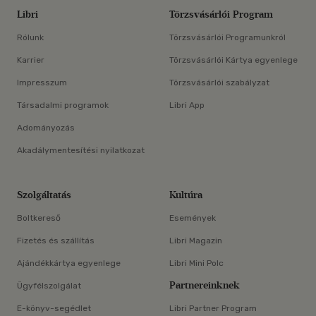
Libri
Törzsvásárlói Program
Rólunk
Törzsvásárlói Programunkról
Karrier
Törzsvásárlói Kártya egyenlege
Impresszum
Törzsvásárlói szabályzat
Társadalmi programok
Libri App
Adományozás
Akadálymentesítési nyilatkozat
Szolgáltatás
Kultúra
Boltkereső
Események
Fizetés és szállítás
Libri Magazin
Ajándékkártya egyenlege
Libri Mini Polc
Partnereinknek
Ügyfélszolgálat
E-könyv-segédlet
Libri Partner Program