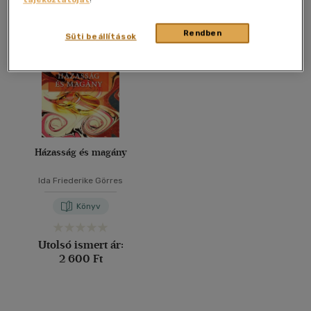
Összesen
1
db
40 db / oldal
Rendben
Süti beállítások
Alkalmaz
Házasság és magány
Ida Friederike Görres
Könyv
Utolsó ismert ár:
2 600 Ft