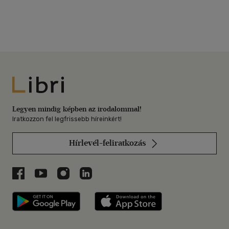
Libri
Legyen mindig képben az irodalommal!
Iratkozzon fel legfrissebb híreinkért!
Hírlevél-feliratkozás
Libri a Facebookon
Libri a Youtube-on
Libri az Instagramon
Libri a LinkedInen
Libri applikáció Szerezd meg: Google P
Libri applikáció 