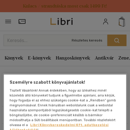
Kulacs / strandtáska most csak 1499 Ft!
Rendezés
Törzsvásárlói Kártya adatai
Rendezés
Kiadás éve szerint csökkenő
Részletes keresés
Kiadás éve szerint növekvő
Ár szerint csökkenő
Könyvek
E-könyvek
Hangoskönyvek
Antikvár
Zene,
Ár szerint növekvő
Ida Friederike Görres
Eladott darabszám szerint csökkenő
Személyre szabott könyvajánlatok!
Eladott darabszám szerint növekvő
Tisztelt Vásárlónk! Annak érdekében, hogy az ízléséhez minél
Cím szerint A-Z
közelebb álló könyveket tudjunk a figyelmébe ajánlani, arra kérjük,
Művei
hogy fogadja el az ehhez szükséges cookie-kat a „Rendben” gomb
Szerző szerint A-Z
megnyomásával. Ennek hiányában weboldalunk csak a weboldal
használata szempontjából legszükségesebb cookie-kat telepíti a
Szűrés
Rendezés
böngészőjébe, de cookie-preferenciáit később is bármikor
Megjelenítés
módosíthatja a Süti beállítások menüpontban. További részletekért
olvassa el a
Libri Könyvkereskedelmi Kft. adatkezelési
20 db / oldal
tájékoztatóját
!