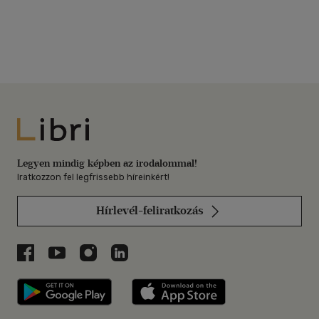
Libri
Legyen mindig képben az irodalommal!
Iratkozzon fel legfrissebb híreinkért!
Hírlevél-feliratkozás
Libri a Facebookon
Libri a Youtube-on
Libri az Instagramon
Libri a LinkedInen
Libri applikáció Szerezd meg: Google P
Libri applikáció 