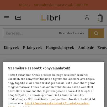
Kulacs / strandtáska most csak 1499 Ft!
Rendezés
Törzsvásárlói Kártya adatai
Rendezés
Kiadás éve szerint csökkenő
Részletes keresés
Kiadás éve szerint növekvő
Ár szerint csökkenő
Könyvek
E-könyvek
Hangoskönyvek
Antikvár
Zene,
Ár szerint növekvő
Ian Borouge
Eladott darabszám szerint csökkenő
Személyre szabott könyvajánlatok!
Eladott darabszám szerint növekvő
Tisztelt Vásárlónk! Annak érdekében, hogy az ízléséhez minél
Cím szerint A-Z
közelebb álló könyveket tudjunk a figyelmébe ajánlani, arra kérjük,
Művei
hogy fogadja el az ehhez szükséges cookie-kat a „Rendben” gomb
Szerző szerint A-Z
megnyomásával. Ennek hiányában weboldalunk csak a weboldal
használata szempontjából legszükségesebb cookie-kat telepíti a
Szűrés
Rendezés
böngészőjébe, de cookie-preferenciáit később is bármikor
Megjelenítés
módosíthatja a Süti beállítások menüpontban. További részletekért
olvassa el a
Libri Könyvkereskedelmi Kft. adatkezelési
20 db / oldal