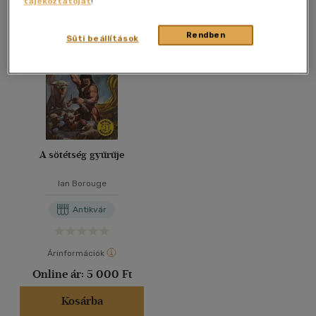
tájékoztatóját
!
Összesen
1
db
40 db / oldal
Rendben
Süti beállítások
Alkalmaz
A sötétség gyűrűje
Ian Borouge
Antikvár
Árinformációk
Online ár:
5 000 Ft
Kosárba