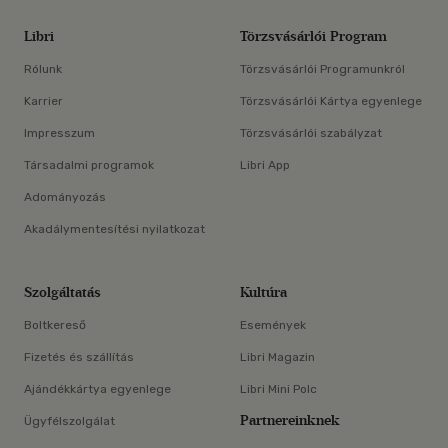
Libri
Törzsvásárlói Program
Rólunk
Törzsvásárlói Programunkról
Karrier
Törzsvásárlói Kártya egyenlege
Impresszum
Törzsvásárlói szabályzat
Társadalmi programok
Libri App
Adományozás
Akadálymentesítési nyilatkozat
Szolgáltatás
Kultúra
Boltkereső
Események
Fizetés és szállítás
Libri Magazin
Ajándékkártya egyenlege
Libri Mini Polc
Partnereinknek
Ügyfélszolgálat